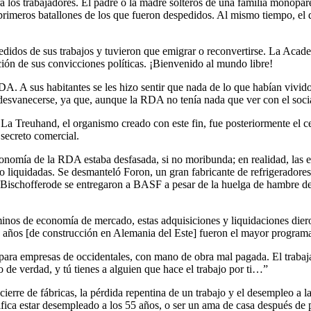
 los trabajadores. El padre o la madre solteros de una familia monoparen
 primeros batallones de los que fueron despedidos. Al mismo tiempo, el 
didos de sus trabajos y tuvieron que emigrar o reconvertirse. La Academ
ción de sus convicciones políticas. ¡Bienvenido al mundo libre!
 RDA. A sus habitantes se les hizo sentir que nada de lo que habían vivi
e desvanecerse, ya que, aunque la RDA no tenía nada que ver con el soci
La Treuhand, el organismo creado con este fin, fue posteriormente el 
 secreto comercial.
conomía de la RDA estaba desfasada, si no moribunda; en realidad, las 
o liquidadas. Se desmanteló Foron, un gran fabricante de refrigeradores 
 Bischofferode se entregaron a BASF a pesar de la huelga de hambre de 
inos de economía de mercado, estas adquisiciones y liquidaciones diero
años [de construcción en Alemania del Este] fueron el mayor program
s para empresas de occidentales, con mano de obra mal pagada. El trab
o de verdad, y tú tienes a alguien que hace el trabajo por ti…”
cierre de fábricas, la pérdida repentina de un trabajo y el desempleo a l
nifica estar desempleado a los 55 años, o ser un ama de casa después de