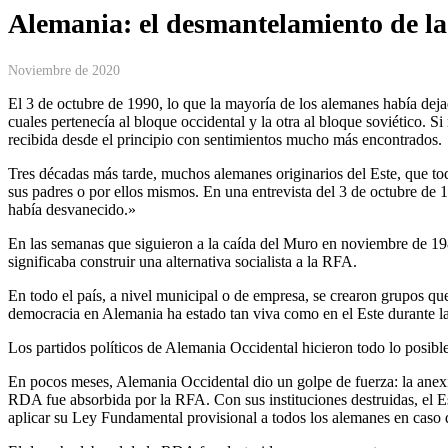
Alemania: el desmantelamiento de 
Noviembre de 2020
El 3 de octubre de 1990, lo que la mayoría de los alemanes había de
cuales pertenecía al bloque occidental y la otra al bloque soviético. 
recibida desde el principio con sentimientos mucho más encontrados.
Tres décadas más tarde, muchos alemanes originarios del Este, que to
sus padres o por ellos mismos. En una entrevista del 3 de octubre de
había desvanecido.»
En las semanas que siguieron a la caída del Muro en noviembre de 1989,
significaba construir una alternativa socialista a la RFA.
En todo el país, a nivel municipal o de empresa, se crearon grupos q
democracia en Alemania ha estado tan viva como en el Este durante las
Los partidos políticos de Alemania Occidental hicieron todo lo posible
En pocos meses, Alemania Occidental dio un golpe de fuerza: la anexi
RDA fue absorbida por la RFA. Con sus instituciones destruidas, el Es
aplicar su Ley Fundamental provisional a todos los alemanes en caso d