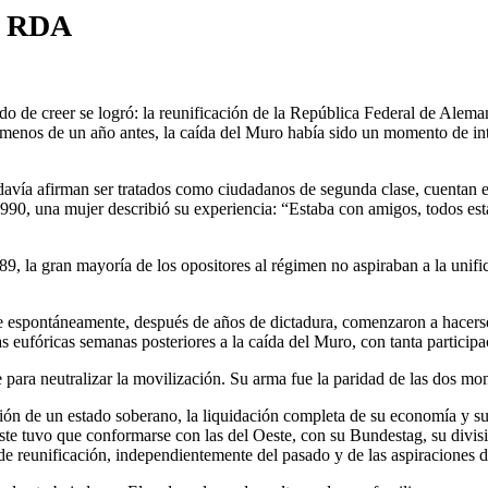
la RDA
jado de creer se logró: la reunificación de la República Federal de Al
Si menos de un año antes, la caída del Muro había sido un momento de in
davía afirman ser tratados como ciudadanos de segunda clase, cuentan e
 1990, una mujer describió su experiencia: “Estaba con amigos, todos es
 la gran mayoría de los opositores al régimen no aspiraban a la unifica
ue espontáneamente, después de años de dictadura, comenzaron a hacerse
 eufóricas semanas posteriores a la caída del Muro, con tanta participa
 para neutralizar la movilización. Su arma fue la paridad de las dos mo
ón de un estado soberano, la liquidación completa de su economía y sus
te tuvo que conformarse con las del Oeste, con su Bundestag, su divisi
e reunificación, independientemente del pasado y de las aspiraciones d