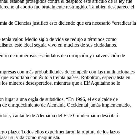
tal estaban protegidos contra el despido: este artículo de la ley fue
derecho al aborto fue brutalmente restringido. También desaparece el
ia de Ciencias justificó esto diciendo que era necesario “erradicar la
do tenía valor. Medio siglo de vida se redujo a términos como
alismo, este ideal seguía vivo en muchos de sus ciudadanos.
centro de numerosos escándalos de corrupción y malversación de
empresas con más probabilidades de competir con las multinacionales
que exportaba con éxito a treinta países; Robotron, especialista en
los mineros desesperados, mientras que a Elf Aquitaine se le
n lugar a una orgía de subsidios. “En 1996, el ex alcalde de
a de enriquecimiento de Alemania Occidental jamás implementado.
ajador y cantante de Alemania del Este Gundermann describió
argo plazo. Todos ellos experimentaron la ruptura de los lazos
 pasar su vida como maquinista.