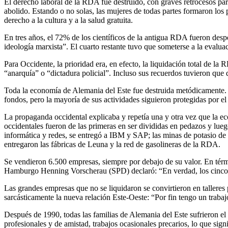
El derecho laboral de la RDA fue destruido, con graves retrocesos para
abolido. Estando o no solas, las mujeres de todas partes formaron los
derecho a la cultura y a la salud gratuita.
En tres años, el 72% de los científicos de la antigua RDA fueron despe
ideología marxista”. El cuarto restante tuvo que someterse a la evalua
Para Occidente, la prioridad era, en efecto, la liquidación total de la
“anarquía” o “dictadura policial”. Incluso sus recuerdos tuvieron qu
Toda la economía de Alemania del Este fue destruida metódicamente. 
fondos, pero la mayoría de sus actividades siguieron protegidas por el
La propaganda occidental explicaba y repetía una y otra vez que la e
occidentales fueron de las primeras en ser divididas en pedazos y lueg
informática y redes, se entregó a IBM y SAP; las minas de potasio de
entregaron las fábricas de Leuna y la red de gasolineras de la RDA.
Se vendieron 6.500 empresas, siempre por debajo de su valor. En térm
Hamburgo Henning Vorscherau (SPD) declaró: “En verdad, los cinco 
Las grandes empresas que no se liquidaron se convirtieron en tallere
sarcásticamente la nueva relación Este-Oeste: “Por fin tengo un trabaj
Después de 1990, todas las familias de Alemania del Este sufrieron el 
profesionales y de amistad, trabajos ocasionales precarios, lo que sig