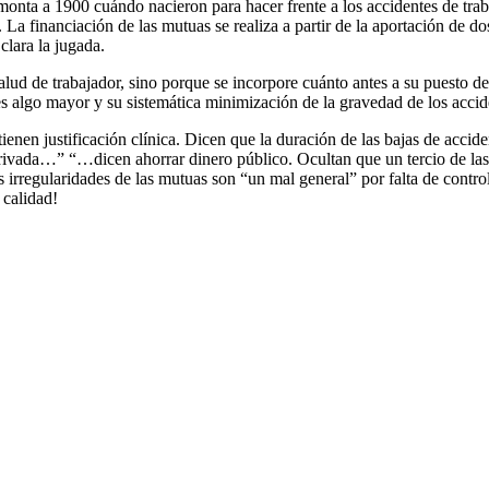
remonta a 1900 cuándo nacieron para hacer frente a los accidentes de t
 La financiación de las mutuas se realiza a partir de la aportación de do
clara la jugada.
lud de trabajador, sino porque se incorpore cuánto antes a su puesto de
s algo mayor y su sistemática minimización de la gravedad de los accid
nen justificación clínica. Dicen que la duración de las bajas de acc
rivada…” “…dicen ahorrar dinero público. Ocultan que un tercio de las m
irregularidades de las mutuas son “un mal general” por falta de contro
 calidad!