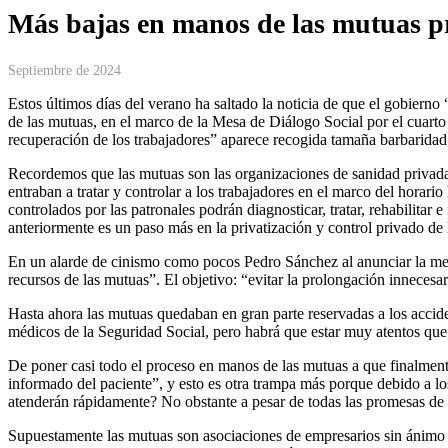
Más bajas en manos de las mutuas pr
Septiembre de 2024
Estos últimos días del verano ha saltado la noticia de que el gobierno 
de las mutuas, en el marco de la Mesa de Diálogo Social por el cuart
recuperación de los trabajadores” aparece recogida tamaña barbaridad 
Recordemos que las mutuas son las organizaciones de sanidad privada 
entraban a tratar y controlar a los trabajadores en el marco del hora
controlados por las patronales podrán diagnosticar, tratar, rehabilitar
anteriormente es un paso más en la privatización y control privado de 
En un alarde de cinismo como pocos Pedro Sánchez al anunciar la medi
recursos de las mutuas”. El objetivo: “evitar la prolongación innecesar
Hasta ahora las mutuas quedaban en gran parte reservadas a los acciden
médicos de la Seguridad Social, pero habrá que estar muy atentos que 
De poner casi todo el proceso en manos de las mutuas a que finalmente
informado del paciente”, y esto es otra trampa más porque debido a los
atenderán rápidamente? No obstante a pesar de todas las promesas de u
Supuestamente las mutuas son asociaciones de empresarios sin ánimo d