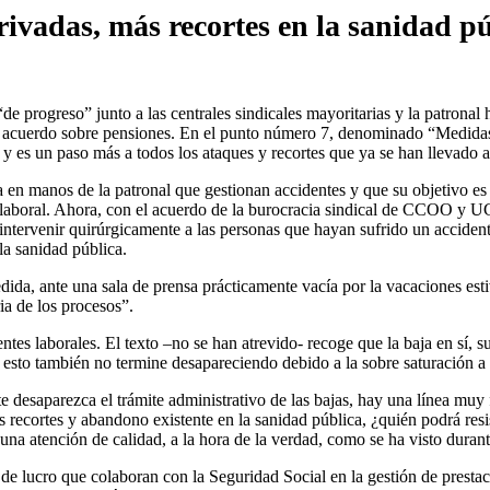
ivadas, más recortes en la sanidad p
“de progreso” junto a las centrales sindicales mayoritarias y la patronal
o acuerdo sobre pensiones. En el punto número 7, denominado “Medidas 
y es un paso más a todos los ataques y recortes que ya se han llevado a
en manos de la patronal que gestionan accidentes y que su objetivo es a
rio laboral. Ahora, con el acuerdo de la burocracia sindical de CCOO y 
 e intervenir quirúrgicamente a las personas que hayan sufrido un accide
la sanidad pública.
da, ante una sala de prensa prácticamente vacía por la vacaciones est
ia de los procesos”.
tes laborales. El texto –no se han atrevido- recoge que la baja en sí, su
esto también no termine desapareciendo debido a la sobre saturación a 
 desaparezca el trámite administrativo de las bajas, hay una línea muy 
 recortes y abandono existente en la sanidad pública, ¿quién podrá resi
na atención de calidad, a la hora de la verdad, como se ha visto durant
e lucro que colaboran con la Seguridad Social en la gestión de prestac