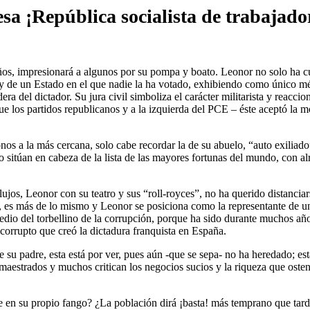
sa ¡República socialista de trabajado
ños, impresionará a algunos por su pompa y boato. Leonor no solo ha cu
 y de un Estado en el que nadie la ha votado, exhibiendo como único mér
ra del dictador. Su jura civil simboliza el carácter militarista y reacci
e los partidos republicanos y a la izquierda del PCE – éste aceptó la 
os a la más cercana, solo cabe recordar la de su abuelo, “auto exiliado”
lo sitúan en cabeza de la lista de las mayores fortunas del mundo, con 
ujos, Leonor con su teatro y sus “roll-royces”, no ha querido distanci
es más de lo mismo y Leonor se posiciona como la representante de una
n medio del torbellino de la corrupción, porque ha sido durante muchos añ
 corrupto que creó la dictadura franquista en España.
 su padre, esta está por ver, pues aún -que se sepa- no ha heredado; es
 amaestrados y muchos critican los negocios sucios y la riqueza que oste
 en su propio fango? ¿La población dirá ¡basta! más temprano que tard