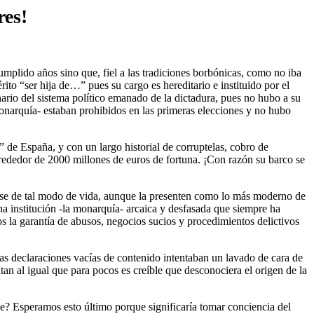
res!
mplido años sino que, fiel a las tradiciones borbónicas, como no iba
ito “ser hija de…” pues su cargo es hereditario e instituido por el
onario del sistema político emanado de la dictadura, pues no hubo a su
monarquía- estaban prohibidos en las primeras elecciones y no hubo
 de España, y con un largo historial de corruptelas, cobro de
alrededor de 2000 millones de euros de fortuna. ¡Con razón su barco se
arse de tal modo de vida, aunque la presenten como lo más moderno de
 institución -la monarquía- arcaica y desfasada que siempre ha
os la garantía de abusos, negocios sucios y procedimientos delictivos
tas declaraciones vacías de contenido intentaban un lavado de cara de
ntan al igual que para pocos es creíble que desconociera el origen de la
e? Esperamos esto último porque significaría tomar conciencia del