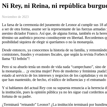
Ni Rey, ni Reina, ni república burgue
Noviembre de 2023
La farsa de la ceremonia del juramento de Leonor al cumplir sus 18 a
a ser de otra forma, asume ser la representante de las fuerzas armadas
asesino dictador Franco. Así que, de alguna forma, también es la herede
término un auténtico proceso constituyente en libertad. Recordemos qu
posibilidad siquiera de elegir si queríamos o no la monarquía.
Desde entonces, ya conocemos la historia de su familia, y remontándon
comisiones, fraudes y evasiones fiscales, que según la revista Forbes 
llama “El bribón”!
Pero si su abuelo tenía un modo de vida nada “campechano”, sino de l
la monarquía… ¡y encima mujer! Pero de moderno y feminista ¡nada!, 
estado al servicio de los intereses y negocios de los capitalistas y e
que han mantenido, de hecho, el tráfico de influencias y el entramado
Y si hablamos del actual Rey con su supuesta renuncia a la herencia de
la institución, pues la opinión pública ya no les sigue cual corderitos
fortuna de su padre.
¿Terminará “reinando” Leonor? ¿La institución terminará por hundirse