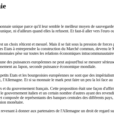
ie
onnaie unique parce qu'il leur semble le meilleur moyen de sauvegarder l
unique, ni d'ailleurs quand elles la refusent. Et faut-il aller vers l'euro 
 un choix réticent et mesuré. Mais il se fait sous la pression de forces 
es Etats à entreprendre la construction du Marché commun, devenu le Ma
 monnaies pèse sur toutes les relations économiques intracommunautaire
ucune des puissances européennes ne peut aujourd'hui se mesurer sérieus
eusement au Japon, seconde puissance économique mondiale.
 petits Etats et les bourgeoisies européennes ne sont que des impériali
 l'Allemagne. Et si sa monnaie le mark peut faire un peu la loi face au fra
s et du gouvernement français. Cette proposition était une façon d'affir
le gouvernement italien et un certain nombre d'autres ayant des revend
et composée de représentants des banques centrales des différents pays, 
Union monétaire.
 revenant à donner aux partenaires de l'Allemagne un droit de regard sur