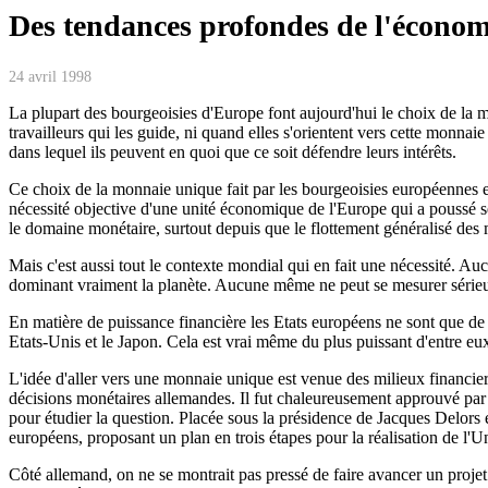
Des tendances profondes de l'économ
24 avril 1998
La plupart des bourgeoisies d'Europe font aujourd'hui le choix de la m
travailleurs qui les guide, ni quand elles s'orientent vers cette monnaie 
dans lequel ils peuvent en quoi que ce soit défendre leurs intérêts.
Ce choix de la monnaie unique fait par les bourgeoisies européennes est
nécessité objective d'une unité économique de l'Europe qui a poussé s
le domaine monétaire, surtout depuis que le flottement généralisé des
Mais c'est aussi tout le contexte mondial qui en fait une nécessité. A
dominant vraiment la planète. Aucune même ne peut se mesurer séri
En matière de puissance financière les Etats européens ne sont que de
Etats-Unis et le Japon. Cela est vrai même du plus puissant d'entre eux,
L'idée d'aller vers une monnaie unique est venue des milieux financier
décisions monétaires allemandes. Il fut chaleureusement approuvé par 
pour étudier la question. Placée sous la présidence de Jacques Delors 
européens, proposant un plan en trois étapes pour la réalisation de l'
Côté allemand, on ne se montrait pas pressé de faire avancer un projet