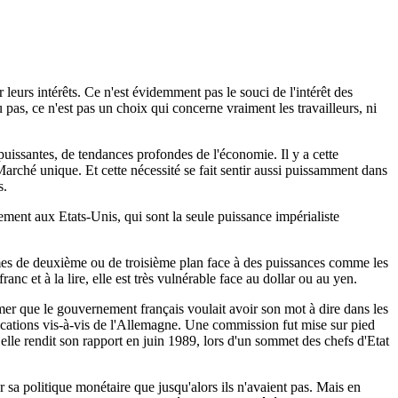
eurs intérêts. Ce n'est évidemment pas le souci de l'intérêt des
ou pas, ce n'est pas un choix qui concerne vraiment les travailleurs, ni
puissantes, de tendances profondes de l'économie. Il y a cette
rché unique. Et cette nécessité se fait sentir aussi puissamment dans
s.
ement aux Etats-Unis, qui sont la seule puissance impérialiste
smes de deuxième ou de troisième plan face à des puissances comme les
nc et à la lire, elle est très vulnérable face au dollar ou au yen.
mer que le gouvernement français voulait avoir son mot à dire dans les
ications vis-à-vis de l'Allemagne. Une commission fut mise sur pied
elle rendit son rapport en juin 1989, lors d'un sommet des chefs d'Etat
 sa politique monétaire que jusqu'alors ils n'avaient pas. Mais en