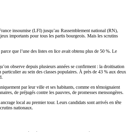
 La France insoumise (LFI) jusqu’au Rassemblement national (RN),
jeux importants pour tous les partis bourgeois. Mais les scrutins
 parce que l’une des listes en lice avait obtenu plus de 50 %. Le
 qu’on observe depuis plusieurs années se confirment : la droitisation
 en particulier au sein des classes populaires. À près de 43 % aux deux
d.
niquement par leur ville et ses habitants, comme en témoignaient
ionnaires, de préjugés contre les pauvres, de promesses mensongères.
 ancrage local au premier tour. Leurs candidats sont arrivés en tête
crutins nationaux.