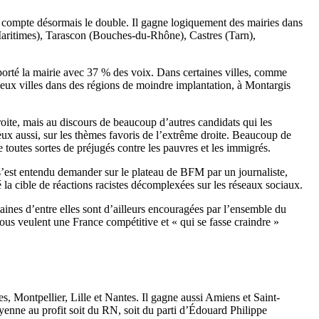
 compte désormais le double. Il gagne logiquement des mairies dans
-Maritimes), Tarascon (Bouches-du-Rhône), Castres (Tarn),
orté la mairie avec 37 % des voix. Dans certaines villes, comme
deux villes dans des régions de moindre implantation, à Montargis
ite, mais au discours de beaucoup d’autres candidats qui les
 eux aussi, sur les thèmes favoris de l’extrême droite. Beaucoup de
 toutes sortes de préjugés contre les pauvres et les immigrés.
s’est entendu demander sur le plateau de BFM par un journaliste,
été la cible de réactions racistes décomplexées sur les réseaux sociaux.
ines d’entre elles sont d’ailleurs encouragées par l’ensemble du
 tous veulent une France compétitive et « qui se fasse craindre »
, Montpellier, Lille et Nantes. Il gagne aussi Amiens et Saint-
moyenne au profit soit du RN, soit du parti d’Édouard Philippe