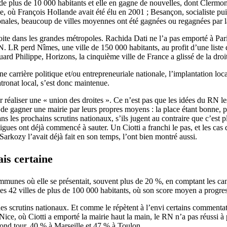
de plus de 10 000 habitants et elle en gagne de nouvelles, dont Clermont
ulle, où François Hollande avait été élu en 2001 ; Besançon, socialiste 
onales, beaucoup de villes moyennes ont été gagnées ou regagnées par la
 droite dans les grandes métropoles. Rachida Dati ne l’a pas emporté à P
N. LR perd Nîmes, une ville de 150 000 habitants, au profit d’une liste
ard Philippe, Horizons, la cinquième ville de France a glissé de la droite
carrière politique et/ou entrepreneuriale nationale, l’implantation local
tronat local, s’est donc maintenue.
ur réaliser une « union des droites ». Ce n’est pas que les idées du RN 
de gagner une mairie par leurs propres moyens : la place étant bonne, 
ans les prochains scrutins nationaux, s’ils jugent au contraire que c’est 
digues ont déjà commencé à sauter. Un Ciotti a franchi le pas, et les cas
Sarkozy l’avait déjà fait en son temps, l’ont bien montré aussi.
is certaine
communes où elle se présentait, souvent plus de 20 %, en comptant les 
des 42 villes de plus de 100 000 habitants, où son score moyen a progres
des scrutins nationaux. Et comme le répètent à l’envi certains commenta
ice, où Ciotti a emporté la mairie haut la main, le RN n’a pas réussi à p
cond tour, 40 % à Marseille et 47 % à Toulon.