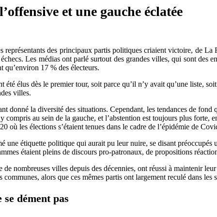
l’offensive et une gauche éclatée
es représentants des principaux partis politiques criaient victoire, de
 échecs. Les médias ont parlé surtout des grandes villes, qui sont des en
ent qu’environ 17 % des électeurs.
 élus dès le premier tour, soit parce qu’il n’y avait qu’une liste, soit
es villes.
étant donné la diversité des situations. Cependant, les tendances de fond
 y compris au sein de la gauche, et l’abstention est toujours plus forte,
2020 où les élections s’étaient tenues dans le cadre de l’épidémie de Covi
ne étiquette politique qui aurait pu leur nuire, se disant préoccupés u
grammes étaient pleins de discours pro-patronaux, de propositions réact
te de nombreuses villes depuis des décennies, ont réussi à maintenir leur
 communes, alors que ces mêmes partis ont largement reculé dans les s
ne se dément pas