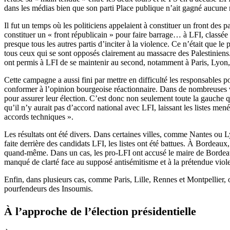
dans les médias bien que son parti Place publique n’ait gagné aucune 
Il fut un temps où les politiciens appelaient à constituer un front des
constituer un « front républicain » pour faire barrage… à LFI, classée
presque tous les autres partis d’inciter à la violence. Ce n’était que l
tous ceux qui se sont opposés clairement au massacre des Palestiniens. 
ont permis à LFI de se maintenir au second, notamment à Paris, Lyon,
Cette campagne a aussi fini par mettre en difficulté les responsables po
conformer à l’opinion bourgeoise réactionnaire. Dans de nombreuses vil
pour assurer leur élection. C’est donc non seulement toute la gauche q
qu’il n’y aurait pas d’accord national avec LFI, laissant les listes me
accords techniques ».
Les résultats ont été divers. Dans certaines villes, comme Nantes ou L
faite derrière des candidats LFI, les listes ont été battues. À Bordeaux
quand-même. Dans un cas, les pro-LFI ont accusé le maire de Bordeaux 
manqué de clarté face au supposé antisémitisme et à la prétendue viol
Enfin, dans plusieurs cas, comme Paris, Lille, Rennes et Montpellier, 
pourfendeurs des Insoumis.
À l’approche de l’élection présidentielle