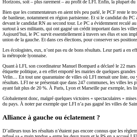
Horizons, soit – plus rarement – au profit de LFI. Enfin, la plupart du 
Bien que les commentateurs en aient très peu parlé, le PCF reste le tro
de banlieue, notamment en région parisienne. Et si le candidat du PC au
devant le candidat RN au second tour. Le PC a évidemment reculé au co
surtout à ses militants, qui ont gagné un crédit important dans les vill
Aujourd’hui, le PC survit essentiellement à travers ses élus et son imp
union de la gauche. Et dans ces élections, pour conserver ses positions, i
Les écologistes, eux, n’ont pas eu de bons résultats. Leur parti a en e
la métropole lyonnaise.
Quant à LFI, son coordinateur Manuel Bompard a déclaré le 22 mars 
étiquette politique, a en effet emporté les mairies de quelques gran
Velin… En tout une quarantaine de villes où LFI menait une liste, ou y 
résultats. LFI ne se présentait que dans 247 communes, les villes les 
ayant fait plus de 20 %. À Paris, Lyon et Marseille par exemple, les l
Globalement donc, malgré quelques victoires « spectaculaires » mises en 
du pays. À noter par exemple que LFI n’a pas gagné les villes de Sain
Alliance à gauche ou éclatement ?
D’ailleurs tous les résultats n’étaient pas encore connus que les règl
refusé sa « main tendue » entre les deux tours et le PS en a accusé LF