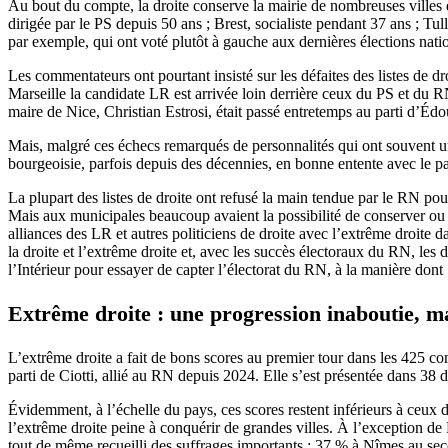
Au bout du compte, la droite conserve la mairie de nombreuses villes 
dirigée par le PS depuis 50 ans ; Brest, socialiste pendant 37 ans ; T
par exemple, qui ont voté plutôt à gauche aux dernières élections nati
Les commentateurs ont pourtant insisté sur les défaites des listes de
Marseille la candidate LR est arrivée loin derrière ceux du PS et du R
maire de Nice, Christian Estrosi, était passé entretemps au parti d’Édou
Mais, malgré ces échecs remarqués de personnalités qui ont souvent une 
bourgeoisie, parfois depuis des décennies, en bonne entente avec le pa
La plupart des listes de droite ont refusé la main tendue par le RN po
Mais aux municipales beaucoup avaient la possibilité de conserver ou 
alliances des LR et autres politiciens de droite avec l’extrême droite d
la droite et l’extrême droite et, avec les succès électoraux du RN, les 
l’Intérieur pour essayer de capter l’électorat du RN, à la manière dont 
Extrême droite : une progression inaboutie, ma
L’extrême droite a fait de bons scores au premier tour dans les 425 
parti de Ciotti, allié au RN depuis 2024. Elle s’est présentée dans 38 
Évidemment, à l’échelle du pays, ces scores restent inférieurs à ceux 
l’extrême droite peine à conquérir de grandes villes. À l’exception de N
tout de même recueilli des suffrages importants : 37 % à Nîmes au se