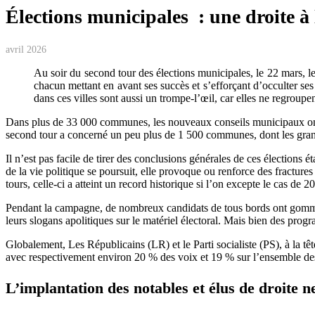
Élections municipales : une droite à 
avril 2026
Au soir du second tour des élections municipales, le 22 mars, l
chacun mettant en avant ses succès et s’efforçant d’occulter ses
dans ces villes sont aussi un trompe-l’œil, car elles ne regroup
Dans plus de 33 000 communes­, les nouveaux conseils municipaux ont été
second tour a concerné un peu plus de 1 500 communes, dont les grand
Il n’est pas facile de tirer des conclusions générales de ces élections 
de la vie politique se poursuit, elle provoque ou renforce des fractures
tours, celle-ci a atteint un record historique si l’on excepte le cas de 
Pendant la campagne, de nombreux candidats de tous bords ont gommé u
leurs slogans apolitiques sur le matériel électoral. Mais bien des pro
Globalement, Les Républicains (LR) et le Parti socialiste (PS), à la tê
avec respectivement environ 20 % des voix et 19 % sur l’ensemble des
L’implantation des notables et élus de droite 