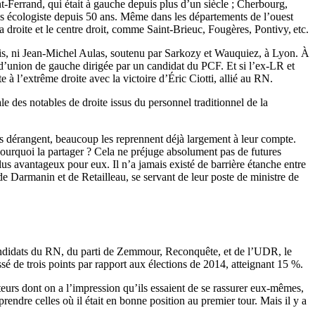
-Ferrand, qui était à gauche depuis plus d’un siècle ; Cherbourg,
puis écologiste depuis 50 ans. Même dans les départements de l’ouest
 droite et le centre droit, comme Saint-Brieuc, Fougères, Pontivy, etc.
aris, ni Jean-Michel Aulas, soutenu par Sarkozy et Wauquiez, à Lyon. À
 d’union de gauche dirigée par un candidat du PCF. Et si l’ex-LR et
 à l’extrême droite avec la victoire d’Éric Ciotti, allié au RN.
e des notables de droite issus du personnel traditionnel de la
les dérangent, beaucoup les reprennent déjà largement à leur compte.
pourquoi la partager ? Cela ne préjuge absolument pas de futures
plus avantageux pour eux. Il n’a jamais existé de barrière étanche entre
 de Darmanin et de Retailleau, se servant de leur poste de ministre de
candidats du RN, du parti de Zemmour, Reconquête, et de l’UDR, le
sé de trois points par rapport aux élections de 2014, atteignant 15 %.
teurs dont on a l’impression qu’ils essaient de se rassurer eux-mêmes,
rendre celles où il était en bonne position au premier tour. Mais il y a