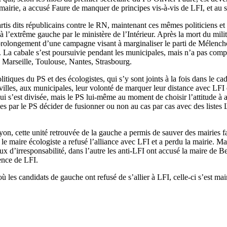
mairie, a accusé Faure de manquer de principes vis-à-vis de LFI, et au s
 partis dits républicains contre le RN, maintenant ces mêmes politiciens
 à l’extrême gauche par le ministère de l’Intérieur. Après la mort du mi
e prolongement d’une campagne visant à marginaliser le parti de Mélenchon,
La cabale s’est poursuivie pendant les municipales, mais n’a pas complèt
 Marseille, Toulouse, Nantes, Strasbourg.
litiques du PS et des écologistes, qui s’y sont joints à la fois dans le c
les, aux municipales, leur volonté de marquer leur distance avec LFI es
ui s’est divisée, mais le PS lui-même au moment de choisir l’attitude à 
nées par le PS décider de fusionner ou non au cas par cas avec des listes
yon, cette unité retrouvée de la gauche a permis de sauver des mairies fa
, le maire écologiste a refusé l’alliance avec LFI et a perdu la mairie. 
d’irresponsabilité, dans l’autre les anti-LFI ont accusé la maire de Be
ence de LFI.
où les candidats de gauche ont refusé de s’allier à LFI, celle-ci s’est m