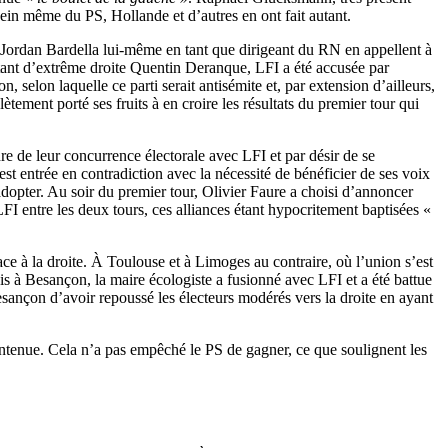
ein même du PS, Hollande et d’autres en ont fait autant.
 et Jordan Bardella lui-même en tant que dirigeant du RN en appellent à
litant d’extrême droite Quentin Deranque, LFI a été accusée par
 selon laquelle ce parti serait antisémite et, par extension d’ailleurs,
ement porté ses fruits à en croire les résultats du premier tour qui
adre de leur concurrence électorale avec LFI et par désir de se
t entrée en contradiction avec la nécessité de bénéficier de ses voix
adopter. Au soir du premier tour, Olivier Faure a choisi d’annoncer
 LFI entre les deux tours, ces alliances étant hypocritement baptisées «
ce à la droite. À Toulouse et à Limoges au contraire, où l’union s’est
Mais à Besançon, la maire écologiste a fusionné avec LFI et a été battue
sançon d’avoir repoussé les électeurs modérés vers la droite en ayant
aintenue. Cela n’a pas empêché le PS de gagner, ce que soulignent les