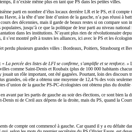
temps, il n’existe même plus en tant que PS dans les petites villes.
isième parti en nombre d’élus locaux derrière LR et le PS, et il compte 
 Havre, à la tête d’une liste d’union de la gauche, n’a pas réussi à bat
urs des décennies, mais il garde de beaux restes si on compare son impl
es populaires, jusqu’à ce que la politique de leur parti au niveau nationa
lantation dans les institutions. N’ayant plus rien de révolutionnaire dep
l s’est montré prêt à toutes les alliances, ici avec le PS et les écologist
ffet perdu plusieurs grandes villes : Bordeaux, Poitiers, Strasbourg et B
: «
La percée des listes de LFI se confirme, s’amplifie et se renforce. »
L
des villes comme Saint-Denis et Roubaix (plus de 100 000 habitants chac
jouait un rôle important, ont été gagnées. Pourtant, loin des discours tr
plus grandes, où elle a obtenu une moyenne de 12,4 % des voix seulement
istes d’union de la gauche PS-PC-écologistes ont obtenu plus du double d
avant par les partis de gauche au soir des élections, ce sont bien la dro
t-Denis ni de Creil aux dépens de la droite, mais du PS, quand la Cour
ements de compte ont commencé à gauche. Car quand il y a eu défaite dans 
I qui, selon les mots du premier secrétaire du PS Olivier Faure, est dev