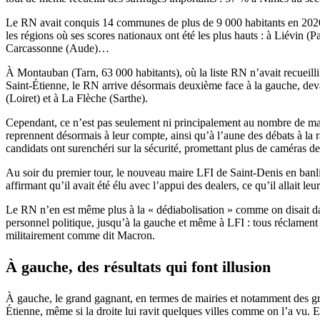
Le RN avait conquis 14 communes de plus de 9 000 habitants en 2020, 
les régions où ses scores nationaux ont été les plus hauts : à Liévin
Carcassonne (Aude)…
À Montauban (Tarn, 63 000 habitants), où la liste RN n’avait recueil
Saint-Étienne, le RN arrive désormais deuxième face à la gauche, deva
(Loiret) et à La Flèche (Sarthe).
Cependant, ce n’est pas seulement ni principalement au nombre de mai
reprennent désormais à leur compte, ainsi qu’à l’aune des débats à la r
candidats ont surenchéri sur la sécurité, promettant plus de caméras de
Au soir du premier tour, le nouveau maire LFI de Saint-­Denis en banl
affirmant qu’il avait été élu avec l’appui des dealers, ce qu’il allait l
Le RN n’en est même plus à la « dédiabolisation » comme on disait dan
personnel politique, jusqu’à la gauche et même à LFI : tous réclament p
militairement comme dit Macron.
À gauche, des résultats qui font illusion
À gauche, le grand gagnant, en termes de mairies et notamment des gran
Étienne, même si la droite lui ravit quelques villes comme on l’a vu. E