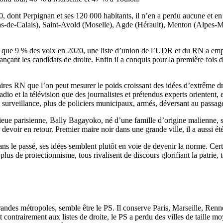
dont Perpignan et ses 120 000 habitants, il n’en a perdu aucune et en
 (Pas-de-Calais), Saint-Avold (Moselle), Agde (Hérault), Menton (Alpes
li que 9 % des voix en 2020, une liste d’union de l’UDR et du RN a emp
nçant les candidats de droite. Enfin il a conquis pour la première fois 
res RN que l’on peut mesurer le poids croissant des idées d’extrême dro
adio et la télévision que des journalistes et prétendus experts orientent,
 surveillance, plus de policiers municipaux, armés, déversant au passage
ieue parisienne, Bally Bagayoko, né d’une famille d’origine malienne, 
eur devoir en retour. Premier maire noir dans une grande ville, il a aussi 
s le passé, ses idées semblent plutôt en voie de devenir la norme. Certa
lus de protectionnisme, tous rivalisent de discours glorifiant la patrie,
des métropoles, semble être le PS. Il conserve Paris, Marseille, Rennes
t contrairement aux listes de droite, le PS a perdu des villes de taille 