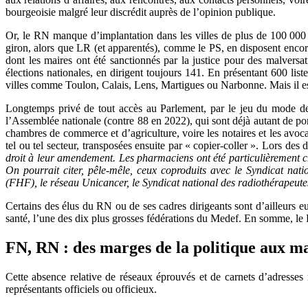
bourgeoisie malgré leur discrédit auprès de l’opinion publique.
Or, le RN manque d’implantation dans les villes de plus de 100 000 ha
giron, alors que LR (et apparentés), comme le PS, en disposent encor
dont les maires ont été sanctionnés par la justice pour des malversa
élections nationales, en dirigent toujours 141. En présentant 600 li
villes comme Toulon, Calais, Lens, Martigues ou Narbonne. Mais il est s
Longtemps privé de tout accès au Parlement, par le jeu du mode de s
l’Assemblée nationale (contre 88 en 2022), qui sont déjà autant de por
chambres de commerce et d’agriculture, voire les notaires et les avoca
tel ou tel secteur, transposées ensuite par « copier-coller ». Lors des d
droit à leur amendement. Les pharmaciens ont été particulièrement c
On pourrait citer, pêle-mêle, ceux coproduits avec le Syndicat na
(FHF), le réseau Unicancer, le Syndicat national des radiothérapeu
Certains des élus du RN ou de ses cadres dirigeants sont d’ailleurs 
santé, l’une des dix plus grosses fédérations du Medef. En somme, le 
FN, RN : des marges de la politique aux 
Cette absence relative de réseaux éprouvés et de carnets d’adresses 
représentants officiels ou officieux.