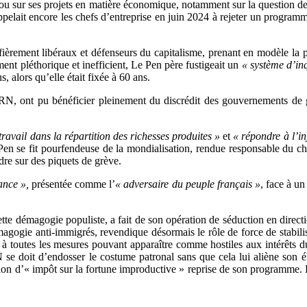
lou sur ses projets en matière économique, notamment sur la question de
pelait encore les chefs d’entreprise en juin 2024 à rejeter un progra
s fièrement libéraux et défenseurs du capitalisme, prenant en modèle l
nt pléthorique et inefficient, Le Pen père fustigeait un
« système d’in
s, alors qu’elle était fixée à 60 ans.
 RN, ont pu bénéficier pleinement du discrédit des gouvernements de 
 travail dans la répartition des richesses produites »
et
« répondre à l’in
Pen se fit pourfendeuse de la mondialisation, rendue responsable du ch
re sur des piquets de grève.
ance »,
présentée comme l’
« adversaire du peuple français »
, face à u
tte démagogie populiste, a fait de son opération de séduction en direct
gogie anti-immigrés, revendique désormais le rôle de force de stabilis
e à toutes les mesures pouvant apparaître comme hostiles aux intérêts 
e doit d’endosser le costume patronal sans que cela lui aliène son él
n d’« impôt sur la fortune improductive » reprise de son programme. Le 