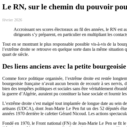
Le RN, sur le chemin du pouvoir pour
février 2026
Accroissant ses scores électoraux au fil des années, le RN est au
dirigeants s’y préparent, en particulier en multipliant les contac
Tout en se montrant le plus responsable possible vis-à-vis de la bourg
l’extrême droite se retrouve en quelque sorte dans la même situation q
quart de siècle.
Des liens anciens avec la petite bourgeoisie
Comme force politique organisée, l’extrême droite est restée longtemp
bourgeoisie française n’avait aucun besoin de recourir à ses nervis, 
bien des tempêtes politiques et sociales sans être véritablement ébra
la guerre d’Algérie, auraient pu constituer la base sociale et fournir le
L’extrême droite s’est malgré tout implantée de longue date au sein d
artisans (UDCA), dont Jean-Marie Le Pen fut un des 52 députés élus e
années 1970 derrière le cafetier Gérard Nicoud. Les actions spectaculair
Fondé en 1970, le Front national (FN) de Jean-Marie Le Pen se fit le 