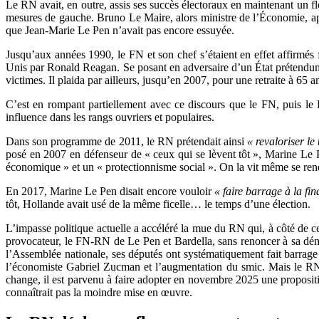
Le RN avait, en outre, assis ses succès électoraux en maintenant un f
mesures de gauche. Bruno Le Maire, alors ministre de l’Économie, ap
que Jean-Marie Le Pen n’avait pas encore essuyée.
Jusqu’aux années 1990, le FN et son chef s’étaient en effet affirmé
Unis par Ronald Reagan. Se posant en adversaire d’un État prétendume
victimes. Il plaida par ailleurs, jusqu’en 2007, pour une retraite à 65 an
C’est en rompant partiellement avec ce discours que le FN, puis le
influence dans les rangs ouvriers et populaires.
Dans son programme de 2011, le RN prétendait ainsi
« revaloriser le
posé en 2007 en défenseur de « ceux qui se lèvent tôt », Marine Le 
économique » et un « protectionnisme social ». On la vit même se rend
En 2017, Marine Le Pen disait encore vouloir
« faire barrage à la fin
tôt, Hollande avait usé de la même ficelle… le temps d’une élection.
L’impasse politique actuelle a accéléré la mue du RN qui, à côté de ce
provocateur, le FN-RN de Le Pen et Bardella, sans renoncer à sa déma
l’Assemblée nationale, ses députés ont systématiquement fait barrag
l’économiste Gabriel Zucman et l’augmentation du smic. Mais le RN s
change, il est parvenu à faire adopter en novembre 2025 une propositio
connaîtrait pas la moindre mise en œuvre.