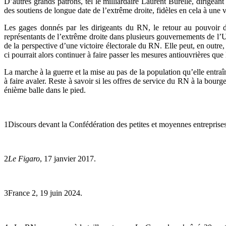
D’autres grands patrons, tel le milliardaire Laurent Burelle, dirigea
des soutiens de longue date de l’extrême droite, fidèles en cela à une 
Les gages donnés par les dirigeants du RN, le retour au pouvoir d
représentants de l’extrême droite dans plusieurs gouvernements de l’
de la perspective d’une victoire électorale du RN. Elle peut, en outre, 
ci pourrait alors continuer à faire passer les mesures ­antiouvrières que
La marche à la guerre et la mise au pas de la population qu’elle entraî
à faire avaler. Reste à savoir si les offres de service du RN à la bourg
énième balle dans le pied.
1Discours devant la Confédération des petites et moyennes entrepri
2
Le Figaro
, 17 janvier 2017.
3France 2, 19 juin 2024.