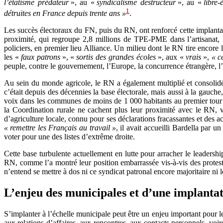
l’étatisme prédateur
», au «
syndicalisme destructeur
», au «
libre
1
détruites en France depuis trente ans »
.
Les succès électoraux du FN, puis du RN, ont renforcé cette implantation
proximité, qui regroupe 2,8 millions de TPE-PME dans l’artisanat, l
policiers, en premier lieu Alliance. Un milieu dont le RN tire encore 
les «
faux patrons
», «
sortis des grandes écoles
», aux «
vrais
»,
« c
peuple, contre le gouvernement, l’Europe, la concurrence étrangère, l’i
Au sein du monde agricole, le RN a également multiplié et consolidé se
c’était depuis des décennies la base électorale, mais aussi à la gauc
voix dans les communes de moins de 1 000 habitants au premier tour d
la Coordination rurale ne cachent plus leur proximité avec le RN, 
d’agriculture locale, connu pour ses déclarations fracassantes et des a
« remettre les Français au travail »
, il avait accueilli Bardella par un
voter pour une des listes d’extrême droite.
Cette base turbulente actuellement en lutte pour arracher le leadersh
RN, comme l’a montré leur position embarrassée vis-à-vis des protesta
n’entend se mettre à dos ni ce syndicat patronal encore majoritaire ni le
L’enjeu des municipales et d’une implantat
S’implanter à l’échelle municipale peut être un enjeu important pour les
aux relations d’affaires, aux rencontres, aux contacts personnels, voi