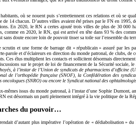
bitants, où se nouent puis s’entretiennent ces relations et où se quali
e de 14 chacun. D’autres villes avaient été prises par le FN en 1995, 
tions. En 2020, le RN a certes ajouté trois villes de plus de 30 000 ha
stes, comme en 2020, le RN, qui est arrivé en tête dans 93 % des comm
ans doute encore loin de pouvoir tisser sa toile sur l’ensemble du territ
crutin et une forme de barrage dit « républicain » assuré par les pa
te-parole et d’éclaireurs en direction du monde patronal, de clubs, de 
ts. Ces élus multiplient les contacts et sollicitent désormais directem
iscussions sur le projet de loi de financement de la Sécurité sociale, le s
hoyés, à l’instar de l’Union de syndicats de pharmaciens d’officine (U
tional de l’orthopédie française (SNOF), la Confédération des syndic
tes oncologues (SNRO) ou encore le Syndicat national des ophtalmolog
eux-mêmes issus du monde patronal, à l’instar d’une Sophie Dumont, anci
RN est désormais un parti pleinement intégré à la vie politique de la Ré
marches du pouvoir…
rendait d’autant plus impérative l’opération de « dédiabolisation » du 