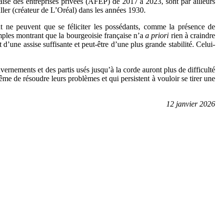
çaise des entreprises privées (AFEP) de 2017 à 2023, sont par ailleurs
uller (créateur de L’Oréal) dans les années 1930.
t ne peuvent que se féliciter les possédants, comme la présence de
mples montrant que la bourgeoisie française n’a
a priori
rien à craindre
 d’une assise suffisante et peut-être d’une plus grande stabilité. Celui-
vernements et des partis usés jusqu’à la corde auront plus de difficulté
même de résoudre leurs problèmes et qui persistent à vouloir se tirer une
12 janvier 2026