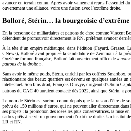
avancer en terrain connu. Après avoir vainement repris l’essentiel du 
ouvertement une alliance, voire une fusion avec l’extrême droite.
Bolloré, Stérin… la bourgeoisie d’extrême 
En la personne de milliardaires et patrons de choc comme Vincent Bol
défendent de promouvoir directement le RN, préférant avancer derrière ce
À la tête d’un empire médiatique, dans l’édition (Fayard, Grasset, La
CNews), Bolloré avait propulsé la candidature de Zemmour à la prési
Onzième fortune française, Bolloré fait ouvertement office de
« nouve
patrons de la droite »
.
Sans avoir le même poids, Stérin, enrichi par les coffrets Smartbox, p
réactionnaire des beaux quartiers est devenu en quelques années un d
intellectuel. Son bras droit, François Durvye, dirigeant d’Otium Capit
patrons du CAC 40 auraient contacté dès 2022, ainsi que Stérin,
« pou
Le nom de Stérin est surtout connu depuis que la raison d’être de son
prévu de 150 millions d’euros, qui ne peuvent aller directement dans 
ses projets : la promotion des idées les plus conservatrices, la mise e
cadres prêts à servir un gouvernement d’extrême droite. Un institut de
LR et RN.