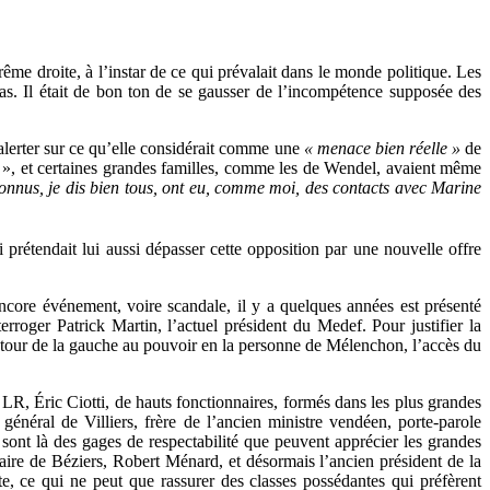
rême droite, à l’instar de ce qui prévalait dans le monde politique. Les
éras. Il était de bon ton de se gausser de l’incompétence supposée des
lerter sur ce qu’elle considérait comme une
« menace bien réelle »
de
s », et certaines grandes familles, comme les de Wendel, avaient même
onnus, je dis bien tous, ont eu, comme moi, des contacts avec Marine
 prétendait lui aussi dépasser cette opposition par une nouvelle offre
ncore événement, voire scandale, il y a quelques années est présenté
erroger Patrick Martin, l’actuel président du Medef. Pour justifier la
 retour de la gauche au pouvoir en la personne de Mélenchon, l’accès du
s LR, Éric Ciotti, de hauts fonctionnaires, formés dans les plus grandes
général de Villiers, frère de l’ancien ministre vendéen, porte-parole
sont là des gages de respectabilité que peuvent apprécier les grandes
aire de Béziers, Robert Ménard, et désormais l’ancien président de la
e, ce qui ne peut que rassurer des classes possédantes qui préfèrent