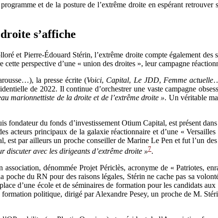
programme et de la posture de l’extrême droite en espérant retrouver sa
droite s’affiche
loré et Pierre-Édouard Stérin, l’extrême droite compte également des 
tte perspective d’une « union des droites », leur campagne réac­tion­nai­
rousse…), la presse écrite (
Voici
,
Capital
,
Le JDD
,
Femme actuelle
…
dentielle de 2022. Il continue d’orchestrer une vaste campagne obsess
au marionnettiste de la droite et de l’extrême droite »
. Un véritable m
uis fondateur du fonds d’investissement Otium Capital, est présent dans
es acteurs principaux de la galaxie réactionnaire et d’une « Versailles
al, est par ailleurs un proche conseiller de Marine Le Pen et fut l’un 
7
r discuter avec les dirigeants d’extrême droite »
.
 association, dénommée Projet Périclès, acronyme de « Patriotes, enracin
la poche du RN pour des raisons légales, Stérin ne cache pas sa volonté 
n place d’une école et de séminaires de formation pour les candidats aux 
 formation politique, dirigé par Alexandre Pesey, un proche de M. Stéri