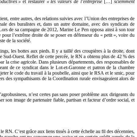
oductives »
et restaurer
« les valeurs de l’entreprise
[…]
sciemment
ient, entre autres, des relations suivies avec l’Union des entreprises de
nale des buralistes et, dans un autre domaine, avec des syndicats de
ter. Lors de sa campagne de 2012, Marine Le Pen opposa ainsi à son tour
pour l’extrême droite de se poser en défenseur du « petit », voire du
te de la société.
s, les bottes aux pieds. Il y a taillé des croupières à la droite, dont
 le Sud-Ouest. Reflet de cette percée, le RN a obtenu plus de 42 % des
r la crise agricole. Dans plusieurs départements, des responsables de
geant de ce syndicat dans le Lot-et-Garonne et patron de la chambre
eter le code du travail à la poubelle, ainsi que le RSA et le smic, pour
rs des sympathisants de la Coordination rurale envisageaient alors de
l’agrobusiness, n’est certes pas sans poser problème aux dirigeants du
son image de partenaire fiable, partisan et facteur d’ordre social, et
le RN. C’est grâce aux liens tissés à cette échelle au fil des décennies,
de gauche ont pu conserver une assise et un certain crédit auprès de la