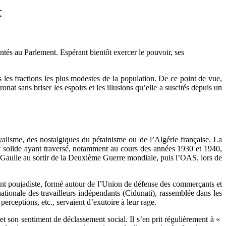
t
entés au Parlement. Espérant bientôt exercer le pouvoir, ses
s les fractions les plus modestes de la population. De ce point de vue,
t sans briser les espoirs et les illusions qu’elle a suscités depuis un
oyalisme, des nostalgiques du pétainisme ou de l’Algérie française. La
tat solide ayant traversé, notamment au cours des années 1930 et 1940,
e Gaulle au sortir de la Deuxième Guerre mondiale, puis l’OAS, lors de
ment poujadiste, formé autour de l’Union de défense des commerçants et
tionale des travailleurs indépendants (Cidunati), rassemblée dans les
erceptions, etc., servaient d’exutoire à leur rage.
t son sentiment de déclassement social. Il s’en prit régulièrement à «