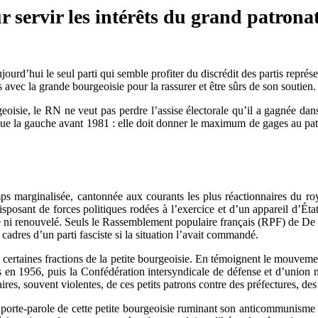
 servir les intérêts du grand patrona
jourd’hui le seul parti qui semble profiter du discrédit des partis représ
ts avec la grande bourgeoisie pour la rassurer et être sûrs de son soutien.
eoisie, le RN ne veut pas perdre l’assise électorale qu’il a gagnée dan
ue la gauche avant 1981 : elle doit donner le maximum de gages au patrona
s marginalisée, cantonnée aux courants les plus réac­tion­nai­res du r
disposant de forces politiques rodées à l’exercice et d’un appareil d’É
nlé ni renouvelé. Seuls le Rassemblement populaire français (RPF) de D
s cadres d’un parti fasciste si la situation l’avait commandé.
e certaines fractions de la petite bourgeoisie. En témoignent le mouve
n 1956, puis la Confédération intersyndicale de défense et d’union na
es, souvent violentes, de ces petits patrons contre des préfectures, des p
porte-parole de cette petite bourgeoisie ruminant son anticommunisme e