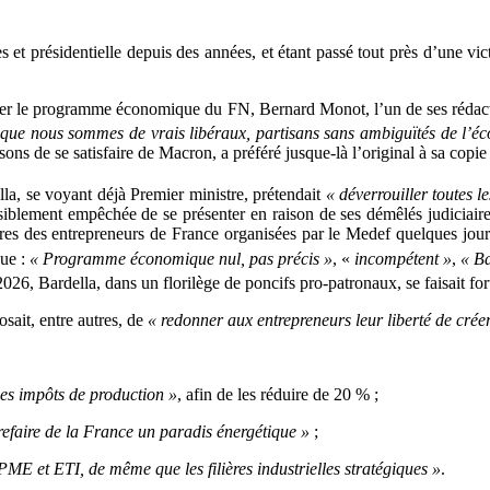
 et présidentielle depuis des années, et étant passé tout près d’une vict
nter le programme économique du FN, Bernard Monot, l’un de ses rédact
que nous sommes de vrais libéraux, partisans sans ambiguïtés de l’éco
ons de se satisfaire de Macron, a préféré jusque-là l’original à sa copie 
a, se voyant déjà Premier ministre, prétendait
« déverrouiller toutes l
siblement empêchée de se présenter en raison de ses démêlés judiciaire
res des entrepreneurs de France organisées par le Medef quelques jours 
que :
« Programme économique nul, pas précis »
, «
incompétent »
,
« Ba
26, Bardella, dans un florilège de poncifs pro-patronaux, se faisait fort
posait, entre autres, de
« redonner aux entrepreneurs leur liberté de crée
es impôts de production »
, afin de les réduire de 20 % ;
refaire de la France un paradis énergétique »
;
PME et ETI, de même que les filières industrielles stratégiques »
.