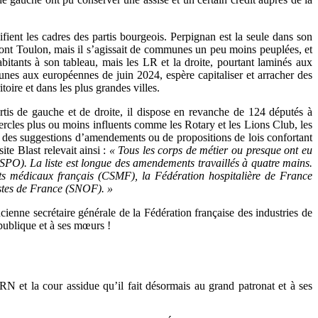
fient les cadres des partis bourgeois. Perpignan est la seule dans son
dont Toulon, mais il s’agissait de communes un peu moins peuplées, et
bitants à son tableau, mais les LR et la droite, pourtant laminés aux
unes aux européennes de juin 2024, espère capitaliser et arracher des
oire et dans les plus grandes villes.
rtis de gauche et de droite, il dispose en revanche de 124 députés à
cercles plus ou moins influents comme les Rotary et les Lions Club, les
ent des suggestions d’amendements ou de propositions de lois confortant
ite Blast relevait ainsi :
« Tous les corps de métier ou presque ont eu
SPO). La liste est longue des amendements travaillés à quatre mains.
ats médicaux français (CSMF), la Fédération hospitalière de France
istes de France (SNOF). »
enne secrétaire générale de la Fédération française des industries de
publique et à ses mœurs !
RN et la cour assidue qu’il fait désormais au grand patronat et à ses