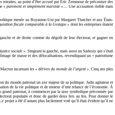
s retraites, au point d’être accusé par Éric Zemmour de préconiser des
mme
« purement et simplement marxiste »
… Une accusation risible mais
a politique menée au Royaume-Uni par Margaret Thatcher et aux États-
quisition fiscale comparable à la Gestapo »
dont les entreprises étaient
gauche et de droite comme du dégoût de leur électorat, et gagner en
justice sociale »
. Singeant la gauche, mais aussi un Sarkozy qui s’était
ômage de masse et des délocalisations, revendiquant un « patriotisme
n Macron incarnant les
« dérives du monde de l’argent »
. Cinq ans plus
ion du monde patronal un axe majeur de sa politique. Jadis agitateur et
ation de la vie politique et de moteur d’une relance de l’économie. À
du grand patronat, à commencer par la taxe symbolique préconisée par
ectorat populaire et donc de garder deux fers au feu. Pour donner le
projet a été d’autant plus facilement voté qu’il était évident qu’il ne