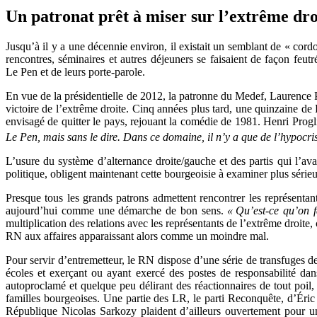
Un patronat prêt à miser sur l’extrême dro
Jusqu’à il y a une décennie environ, il existait un semblant de « cordo
rencontres, séminaires et autres déjeuners se faisaient de façon feut
Le Pen et de leurs porte-parole.
En vue de la présidentielle de 2012, la patronne du Medef, Laurence P
victoire de l’extrême droite. Cinq années plus tard, une quinzaine d
envisagé de quitter le pays, rejouant la comédie de 1981. Henri Pro
Le Pen, mais sans le dire. Dans ce domaine, il n’y a que de l’hypocris
L’usure du système d’alternance droite/gauche et des partis qui l’ava
politique, obligent maintenant cette bourgeoisie à examiner plus série
Presque tous les grands patrons admettent rencontrer les représenta
aujourd’hui comme une démarche de bon sens.
« Qu’est-ce qu’on f
multiplication des relations avec les représentants de l’extrême droit
RN aux affaires apparaissant alors comme un moindre mal.
Pour servir d’entremetteur, le RN dispose d’une série de transfuges de 
écoles et exerçant ou ayant exercé des postes de responsabilité dans
autoproclamé et quelque peu délirant des réactionnaires de tout poil
familles bourgeoises. Une partie des LR, le parti Reconquête, d’Éric
République Nicolas Sarkozy plaident d’ailleurs ouvertement pour une