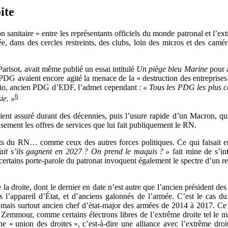
ite
n sanitaire » entre les représentants officiels du monde patronal et l’ext
rée, dans des cercles restreints, des clubs, loin des micros et des cam
arisot, avait même publié un essai intitulé
Un piège bleu Marine
pour a
e PDG avaient encore agité la menace de la « destruction des entreprise
glio, ancien PDG d’EDF, l’admet cependant :
« Tous les PDG les plus c
6
ie. »
ient assuré durant des décennies, puis l’usure rapide d’un Macron, qui
usement les offres de services que lui fait publiquement le RN.
nts du RN… comme ceux des autres forces politiques. Ce qui faisait e
ait s’ils gagnent en 2027 ? On prend le maquis ? »
fait mine de s’int
e, certains porte-parole du patronat invoquent également le spectre d’un
la droite, dont le dernier en date n’est autre que l’ancien président de
 l’appareil d’État, et d’anciens galonnés de l’armée. C’est le cas du 
, mais surtout ancien chef d’état-major des armées de 2014 à 2017. Ce 
 Zemmour, comme certains électrons libres de l’extrême droite tel le m
 « union des droites », c’est-à-dire une alliance avec l’extrême droit