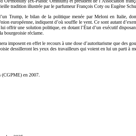
nt d’OPmobility (ex-Plastic Omnium) et président de l’Association fran
vieille tradition illustrée par le parfumeur François Coty ou Eugène Sch
’un Trump, le bilan de la politique menée par Meloni en Italie, don
Union européenne, indiquent d’où souffle le vent. Ce sont autant d’exe
lui offrir une solution politique, en dotant l’État d’un exécutif disposant
 la bourgeoisie réclame.
nera imposent en effet le recours à une dose d’autoritarisme que des gou
eoisie dessilleront les yeux des travailleurs qui voient en lui un parti à 
ses (CGPME) en 2007.