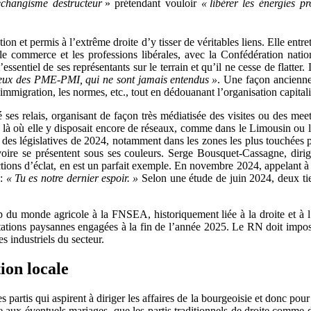
-échangisme destructeur
» prétendant vouloir
« libérer les énergies pr
 et permis à l’extrême droite d’y tisser de véritables liens. Elle entret
e commerce et les professions libérales, avec la Confédération natio
l’essentiel de ses représentants sur le terrain et qu’il ne cesse de flat
eux des PME-PMI, qui ne sont jamais entendus »
. Une façon ancienne 
mmigration, les normes, etc., tout en dédouanant l’organisation capitalis
s relais, organisant de façon très médiatisée des visites ou des meeting
he, là où elle y disposait encore de réseaux, comme dans le Limousin ou
es législatives de 2024, notamment dans les zones les plus touchées pa
voire se présentent sous ses couleurs. Serge ­Bousquet-Cassagne, diri
ctions d’éclat, en est un parfait exemple. En novembre 2024, appelant à j
 :
« Tu es notre dernier espoir. »
Selon une étude de juin 2024, deux tie
ip du monde agricole à la FNSEA, historiquement liée à la droite et à 
tions paysannes engagées à la fin de l’année 2025. Le RN doit imposer 
s industriels du secteur.
ion locale
 partis qui aspirent à diriger les affaires de la bourgeoisie et donc pour 
re aux éventuels mariages, que les partis traditionnels de droite comme 