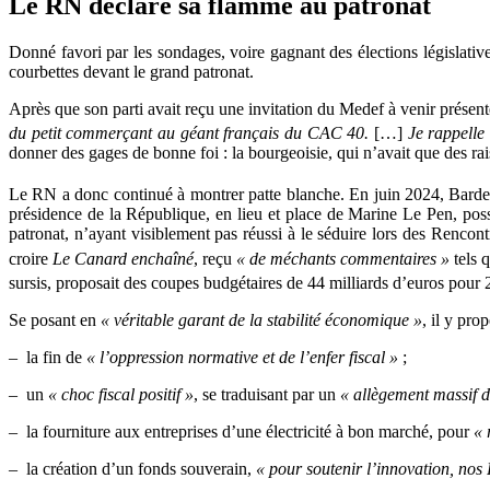
Le RN déclare sa flamme au patronat
Donné favori par les sondages, voire gagnant des élections législatives
courbettes devant le grand patronat.
Après que son parti avait reçu une invitation du Medef à venir prése
du petit commerçant au géant français du CAC 40.
[…]
Je rappelle 
donner des gages de bonne foi : la bourgeoisie, qui n’avait que des rais
Le RN a donc continué à montrer patte blanche. En juin 2024, Bardell
présidence de la République, en lieu et place de Marine Le Pen, pos
patronat, n’ayant visiblement pas réussi à le séduire lors des Rencont
croire
Le Canard enchaîné
, reçu
« de méchants commentaires »
tels 
sursis, proposait des coupes budgétaires de 44 milliards d’euros pour 20
Se posant en
« véritable garant de la stabilité économique »
, il y pro
–
la fin de
« l’oppression normative et de l’enfer fiscal »
;
–
un
« choc fiscal positif »
, se traduisant par un
« allègement massif d
–
la fourniture aux entreprises d’une électricité à bon marché, pour
« 
–
la création d’un fonds souverain,
« pour soutenir l’innovation, nos 