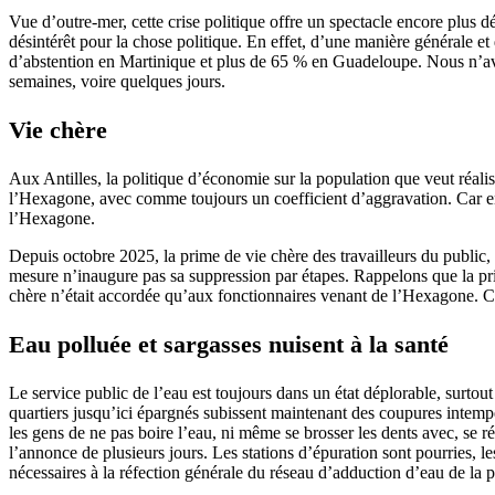
Vue d’outre-mer, cette crise politique offre un spectacle encore plus d
désintérêt pour la chose politique. En effet, d’une manière générale et
d’abstention en Martinique et plus de 65 % en Guadeloupe. Nous n’avo
semaines, voire quelques jours.
Vie chère
Aux Antilles, la politique d’économie sur la population que veut réalise
l’Hexagone, avec comme toujours un coefficient d’aggravation. Car en 
l’Hexagone.
Depuis octobre 2025, la prime de vie chère des travailleurs du public,
mesure n’inaugure pas sa suppression par étapes. Rappelons que la pri
chère n’était accordée qu’aux fonctionnaires venant de l’Hexagone. C’é
Eau polluée et sargasses nuisent à la santé
Le service public de l’eau est toujours dans un état déplorable, surto
quartiers jusqu’ici épargnés subissent maintenant des coupures intempe
les gens de ne pas boire l’eau, ni même se brosser les dents avec, se r
l’annonce de plusieurs jours. Les stations d’épuration sont pourries, l
nécessaires à la réfection générale du réseau d’adduction d’eau de la 