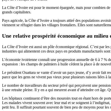
La Côte d’Ivoire est pour le moment épargnée, mais pour combien de tem
grands capitalistes.
Pays agricole, la Côte d’Ivoire a toujours attiré des populations avois
viennent se réfugier dans les villages frontaliers. Elles sont naturellem
Une relative prospérité économique au milieu 
La Côte d’Ivoire est aussi un pôle économique régional. C’est par les
industries qui alimentent ces deux pays en produits manufacturés sont
L’économie ivoirienne connaît une progression annuelle de 6 à 7 % de
expansion : les champs de palmiers à huile cèdent la place à de nouvell
Le président Ouattara se vante d’avoir un pays jeune, d’y avoir fait recu
parce que les gens ne vivent pas vieux pour plusieurs raisons liées à la 
Le nombre de travailleurs du secteur privé qui perçoivent une pension d
à une retraite pleine. Il y en a qui meurent avant d’atteindre cet âge. Q
Les hôpitaux continuent d’être des mouroirs tout en étant hors de por
Les malades vivent souvent avec leur mal et se soignent à l’indigénat, 
petit feu. Il suffirait pourtant souvent de bien peu de moyens pour les 