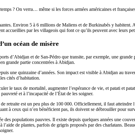
ps ? On verra… même si les forces armées américaines et françaises sont 
inantes. Environ 5 à 6 millions de Maliens et de Burkinabés y habitent. 
ent accueillies par les villageois qui font ce qu’ils peuvent avec leurs pet
d’un océan de misère
 ports d’Abidjan et de San-Pédro que transite, par exemple, une grande 
 en grande partie concentrées à Abidjan.
puis une quinzaine d’années. Son impact est visible à Abidjan au traver
es cités d’habitation.
ler le taux de mortalité, augmenter l’espérance de vie, et patati et patata
pauvreté et à l’incapacité de l’État de les soigner.
e retraite est un peu plus de 100 000. Officiellement, il faut atteindre 
uant à ceux qui n’en bénéficient pas, ils doivent se débrouiller pour surv
tée des populations pauvres. Il existe depuis quelques années une couv
à l’aide de plantes, parfois de grigris proposés par des charlatans. Bea
soigner.