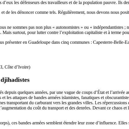
as d’eux les défenseurs des travailleurs et de la population pauvre. Ils
on et de les dénoncer comme tels. Régulièrement, nous devons nous positi
ous ne sommes pas non plus « autonomistes » ou « indépendantistes ; n
ais surtout, pour lutter contre l’exploitation capitaliste et à terme pou
s présenter en Guadeloupe dans cinq communes : Capesterre-Belle-Eau,
I, Côte d’Ivoire)
 djihadistes
sés depuis quelques années, par une vague de coups d’État et l’arrivée au
ires et les attaques de bandes armées islamistes, fanatiques et obscuranti
rnes transportant du carburant vers les grandes villes. Les répercussions
l’augmentation du coût du transport et des denrées. Devant ce chaos et l
orps), ces bandes armées semblent étendre leur zone d’influence. Elles 