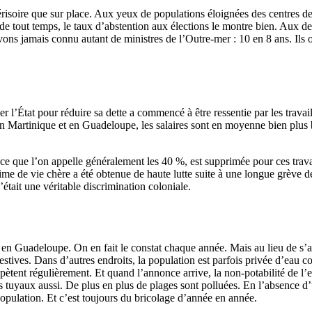
érisoire que sur place. Aux yeux de populations éloignées des centres de 
 de tout temps, le taux d’abstention aux élections le montre bien. Aux de
ns jamais connu autant de ministres de l’Outre-mer : 10 en 8 ans. Ils
r l’État pour réduire sa dette a commencé à être ressentie par les travail
Martinique et en Guadeloupe, les salaires sont en moyenne bien plus ba
 ce que l’on appelle généralement les 40 %, est supprimée pour ces trav
me de vie chère a été obtenue de haute lutte suite à une longue grève de
tait une véritable discrimination coloniale.
ut en Guadeloupe. On en fait le constat chaque année. Mais au lieu de s’a
stives. Dans d’autres endroits, la population est parfois privée d’eau c
épètent régulièrement. Et quand l’annonce arrive, la non-potabilité de l’e
es tuyaux aussi. De plus en plus de plages sont polluées. En l’absence d’
population. Et c’est toujours du bricolage d’année en année.