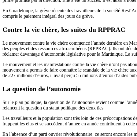
prime promise par la direction. Elle a été un succès. Il est aussi à not
En Guadeloupe, la grève récente des travailleurs de la société Rest’Ant
compris le paiement intégral des jours de grève.
Contre la vie chère, les suites du RPPRAC
Le mouvement contre la vie chère commencé l’année dernière en Martin
des peuples et des ressources afro-caribéens (RPPRAC). Ils ont décidé 
réclamer davantage d’autonomie législative pour la Martinique. La sui
Le mouvement et les manifestations contre la vie chère n’ont pas about
mouvement a permis de faire connaître le scandale de la vie chère aux
de 227 millions d’euros, il avait perçu 55 millions d’euros d’aides pub
La question de l’autonomie
Sur le plan politique, la question de l’autonomie revient comme l’an
relancent la question du statut politique des deux îles.
Les travailleurs et la population sont très loin de ces préoccupations 
frappent les élus et se succèdent d’année en année contribuent à cette
En l’absence d’un parti ouvrier révolutionnaire, ce seront encore les m