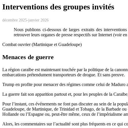
Interventions des groupes invités
décembre 2025-janvier 2026
Nous publions ci-dessous de larges extraits des intervention
retrouver leurs organes de presse respectifs sur Internet (voir e
Combat ouvrier (Martinique et Guadeloupe)
Menaces de guerre
La région caraïbe est maintenant touchée par la politique de la canonni
embarcations prétendument transporteurs de drogue. Et sans preuve.
Trump en profite pour menacer des régimes comme celui de Maduro au 
La guerre fait son apparition partout et, pour les peuples de la Caraïbe
Pour l’instant, ces événements ne font pas discuter au sein de la popu
Guadeloupe, de Martinique, de Trinidad et Tobago, de la Barbade ou de
Hollande ou l’Espagne ou, peut-être même, ceux de l’impérialisme a
Alors, les commentaires sur l’actualité sont plus fréquents en ce qui c