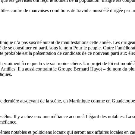
er que les grévistes ont reçu le soutien de la population, malgré les coup
illes contre de mauvaises conditions de travail a aussi été dirigée par un
ique n’a pas suscité autant de manifestations cette année. Les dirige
de se constituer en parti, sous le nom Pour le peuple. Outre l’améliorat
te probable est la présentation de candidats de ce nouveau parti aux é
i vraiment à ce que la vie soit moins chère. Un projet de loi est monté 
 Antilles. Il a aussi contraint le Groupe Bernard Hayot – du nom du pl
liques.
née dernière au-devant de la scène, en Martinique comme en Guadeloupe.
des élus. Il y a chez eux une méfiance accrue à l’égard des notables. La s
 méfiance.
êmes notables et politiciens locaux qui seront aux affaires locales en cas