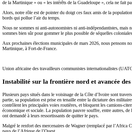
de la Martinique » ou « les intérêts de la Guadeloupe », cela ne fait p
Alors, notre rôle est de pointer du doigt ces faux amis de la populati
bords qui pollue l’air du temps.
Nous ne sommes ni anti-autonomistes ni anti-indépendantistes, mais n
sommes bien sûr pour gommer le plus possible de séquelles coloniales. M
Aux prochaines élections municipales de mars 2026, nous pensons nou
Martinique, à Fort-de-France.
Union africaine des travailleurs communistes internationalistes (UATC
Instabilité sur la frontière nord et avancée des
Plusieurs pays situés dans le voisinage de la Côte d’Ivoire sont traver
partie, sa population est prise en tenaille entre la dictature des milita
contrôlent les principales voies routières, et bloquent les camions-cite
économique et sociale. La population pauvre souffre, entre autres, de 
ont demandé à leurs ressortissants de quitter le pays.
Malgré le renfort des mercenaires de Wagner (remplacé par l’Africa C
pays de l’Afrique de l’Ouest.