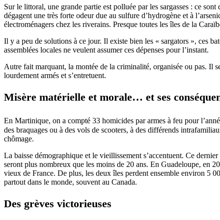
Sur le littoral, une grande partie est polluée par les sargasses : ce so
dégagent une très forte odeur due au sulfure d’hydrogène et à l’arseni
électroménagers chez les riverains. Presque toutes les îles de la Cara
Il y a peu de solutions à ce jour. Il existe bien les « sargators », ces b
assemblées locales ne veulent assumer ces dépenses pour l’instant.
Autre fait marquant, la montée de la criminalité, organisée ou pas. Il
lourdement armés et s’entretuent.
Misère matérielle et morale… et ses conséque
En Martinique, on a compté 33 homicides par armes à feu pour l’anné
des braquages ou à des vols de scooters, à des différends intrafamiliaux
chômage.
La baisse démographique et le vieillissement s’accentuent. Ce dernier
seront plus nombreux que les moins de 20 ans. En Guadeloupe, en 2023
vieux de France. De plus, les deux îles perdent ensemble environ 5 000 
partout dans le monde, souvent au Canada.
Des grèves victorieuses