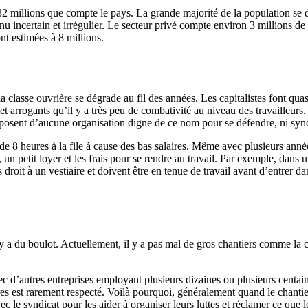
 32 millions que compte le pays. La grande majorité de la population se
 incertain et irrégulier. Le secteur privé compte environ 3 millions de t
nt estimées à 8 millions.
classe ouvrière se dégrade au fil des années. Les capitalistes font quasi
et arrogants qu’il y a très peu de combativité au niveau des travailleurs
isposent d’aucune organisation digne de ce nom pour se défendre, ni syndi
e 8 heures à la file à cause des bas salaires. Même avec plusieurs année
un petit loyer et les frais pour se rendre au travail. Par exemple, dans
 droit à un vestiaire et doivent être en tenue de travail avant d’entrer da
il y a du boulot. Actuellement, il y a pas mal de gros chantiers comme la
ec d’autres entreprises employant plusieurs dizaines ou plusieurs centain
es est rarement respecté. Voilà pourquoi, généralement quand le chantier 
c le syndicat pour les aider à organiser leurs luttes et réclamer ce que l