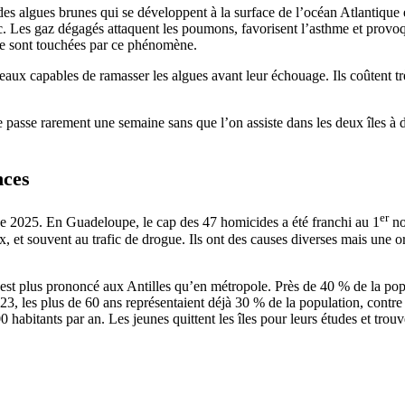
nt des algues brunes qui se développent à la surface de l’océan Atlantique
c. Les gaz dégagés attaquent les poumons, favorisent l’asthme et provoque
ïbe sont touchées par ce phénomène.
ateaux capables de ramasser les algues avant leur échouage. Ils coûtent trè
 se passe rarement une semaine sans que l’on assiste dans les deux îles à
nces
er
e 2025. En Guadeloupe, le cap des 47 homicides a été franchi au 1
no
, et souvent au trafic de drogue. Ils ont des causes diverses mais une or
 est plus prononcé aux Antilles qu’en métropole. Près de 40 % de la pop
, les plus de 60 ans représentaient déjà 30 % de la population, contre
habitants par an. Les jeunes quittent les îles pour leurs études et trouv