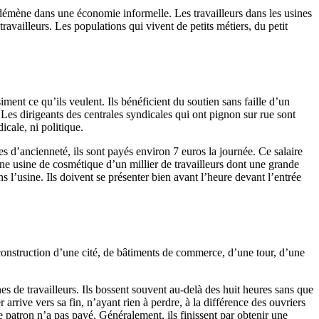
 démène dans une économie informelle. Les travailleurs dans les usines
ravailleurs. Les populations qui vivent de petits métiers, du petit
ment ce qu’ils veulent. Ils bénéficient du soutien sans faille d’un
. Les dirigeants des centrales syndicales qui ont pignon sur rue sont
cale, ni politique.
s d’ancienneté, ils sont payés environ 7 euros la journée. Ce salaire
 une usine de cosmétique d’un millier de travailleurs dont une grande
ns l’usine. Ils doivent se présenter bien avant l’heure devant l’entrée
 construction d’une cité, de bâtiments de commerce, d’une tour, d’une
es de travailleurs. Ils bossent souvent au-delà des huit heures sans que
arrive vers sa fin, n’ayant rien à perdre, à la différence des ouvriers
e patron n’a pas payé. Généralement, ils finissent par obtenir une