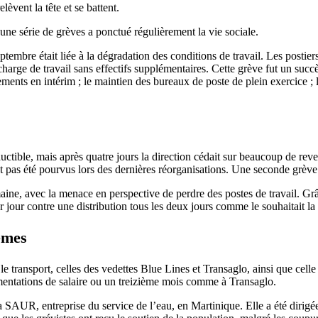
lèvent la tête et se battent.
 une série de grèves a ponctué régulièrement la vie sociale.
mbre était liée à la dégradation des conditions de travail. Les postiers 
 charge de travail sans effectifs supplémentaires. Cette grève fut un suc
ments en intérim ; le maintien des bureaux de poste de plein exercice ; 
ctible, mais après quatre jours la direction cédait sur beaucoup de reve
ont pas été pourvus lors des dernières réorganisations. Une seconde grèv
ine, avec la menace en perspective de perdre des postes de travail. Grâc
r jour contre une distribution tous les deux jours comme le souhaitait la 
êmes
le transport, celles des vedettes Blue Lines et Transaglo, ainsi que celle
gmentations de salaire ou un treizième mois comme à Transaglo.
 la SAUR, entreprise du service de l’eau, en Martinique. Elle a été diri