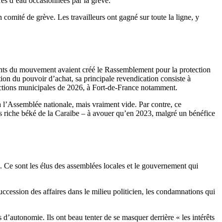
ures d’eau occasionnées par la grève.
 comité de grève. Les travailleurs ont gagné sur toute la ligne, y
ants du mouvement avaient créé le Rassemblement pour la protection
ion du pouvoir d’achat, sa principale revendication consiste à
lections municipales de 2026, à Fort-de-France notamment.
à l’Assemblée nationale, mais vraiment vide. Par contre, ce
us riche béké de la Caraïbe – à avouer qu’en 2023, malgré un bénéfice
 Ce sont les élus des assemblées locales et le gouvernement qui
uccession des affaires dans le milieu politicien, les condamnations qui
 d’autonomie. Ils ont beau tenter de se masquer derrière « les intérêts