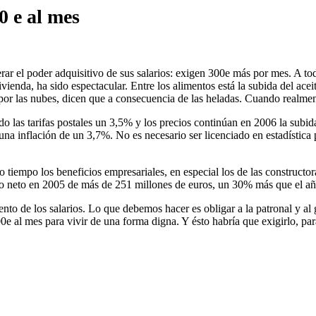
0 e al mes
ar el poder adquisitivo de sus salarios: exigen 300e más por mes. A to
vienda, ha sido espectacular. Entre los alimentos está la subida del ace
 por las nubes, dicen que a consecuencia de las heladas. Cuando realmen
do las tarifas postales un 3,5% y los precios continúan en 2006 la subi
na inflación de un 3,7%. No es necesario ser licenciado en estadística 
o tiempo los beneficios empresariales, en especial los de las construct
io neto en 2005 de más de 251 millones de euros, un 30% más que el año
ento de los salarios. Lo que debemos hacer es obligar a la patronal y al
al mes para vivir de una forma digna. Y ésto habría que exigirlo, par