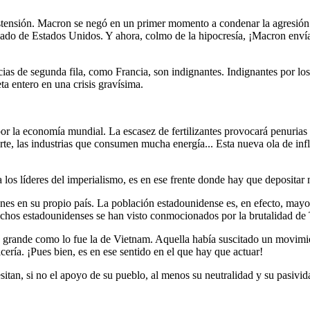
istensión. Macron se negó en un primer momento a condenar la agresión d
del lado de Estados Unidos. Y ahora, colmo de la hipocresía, ¡Macron env
cias de segunda fila, como Francia, son indignantes. Indignantes por los 
eta entero en una crisis gravísima.
 por la economía mundial. La escasez de fertilizantes provocará penuria
porte, las industrias que consumen mucha energía... Esta nueva ola de in
los líderes del imperialismo, es en ese frente donde hay que depositar
es en su propio país. La población estadounidense es, en efecto, mayori
uchos estadounidenses se han visto conmocionados por la brutalidad de
n grande como lo fue la de Vietnam. Aquella había suscitado un movimie
icería. ¡Pues bien, es en ese sentido en el que hay que actuar!
cesitan, si no el apoyo de su pueblo, al menos su neutralidad y su pasivi