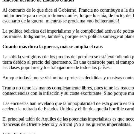
Al contrario de lo que dice el Gobierno, Francia no contribuye a la d
militarmente para destruir drones iraníes, lo que lo sitúa, de facto, 
escenario de la guerra, mientras se proclama «no beligerante»!
La política belicista del imperialismo y la complicidad activa de poten
los iraníes. Indignantes, también, porque esta política sumerge al plan
Cuanto más dura la guerra, más se amplía el caos
La subida vertiginosa de los precios del petróleo se está extendiendo
tierra debido al precio del queroseno. Es una catástrofe para el trans
las clases populares y los trabajadores de todos los países.
Aunque todavía no se vislumbran protestas decididas y masivas contra 
Trump no tiene las manos completamente libres, pues teme las reaccion
consecuencias con la inflación y su coste exorbitante. Sino porque m
Las encuestas han revelado que la impopularidad de esta guerra es ta
acelerar la retirada de Estados Unidos y el fin de aquella horrible carn
El principal talón de Aquiles de las potencias imperialistas es que ne
francesas de Oriente Medio y África! ¡No a las guerras imperialistas!