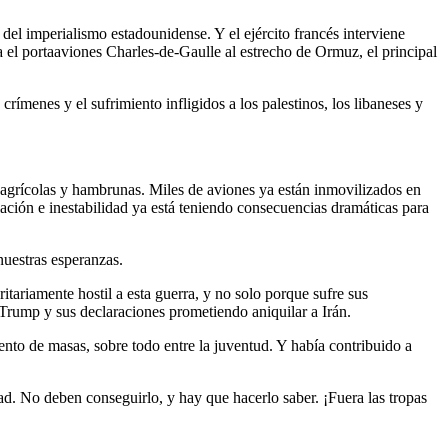
el imperialismo estadounidense. Y el ejército francés interviene
ía el portaaviones Charles-de-Gaulle al estrecho de Ormuz, el principal
crímenes y el sufrimiento infligidos a los palestinos, los libaneses y
s agrícolas y hambrunas. Miles de aviones ya están inmovilizados en
flación e inestabilidad ya está teniendo consecuencias dramáticas para
 nuestras esperanzas.
tariamente hostil a esta guerra, y no solo porque sufre sus
 Trump y sus declaraciones prometiendo aniquilar a Irán.
nto de masas, sobre todo entre la juventud. Y había contribuido a
dad. No deben conseguirlo, y hay que hacerlo saber. ¡Fuera las tropas