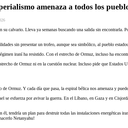
erialismo amenaza a todos los pueblo
026
 su calvario. Lleva ya semanas buscando una salida sin encontrarla. P
lidades sin presentar un trofeo, aunque sea simbólico, al pueblo estado
 régimen iraní ha resistido. Con el estrecho de Ormuz, incluso ha enco
estrecho de Ormuz ni en la cuestión nuclear. Incluso pide que Estados U
cho de Ormuz. Y cada día que pasa, la espiral bélica nos amenaza y pue
l se esfuerza por avivar la guerra. En el Líbano, en Gaza y en Cisjordan
, tendría un plan para destruir todas las instalaciones energéticas iraní
e hacerlo Netanyahu!