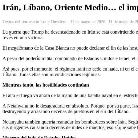
Irán, Líbano, Oriente Medio… el imp
Textos del semanario Lutte Ouvrière - 11 de mayo de 2026
11 de mayo de 2
La guerra que Trump ha desencadenado en Irán se está convirtiendo en
revés en una victoria.
El megalómano de la Casa Blanca no puede declarar el fin de las hosti
A pesar del poderío militar combinado de Estados Unidos e Israel, el
Así pues, por el momento, el régimen iraní no cede en nada, ni en el 
Líbano. Todas ellas son reivindicaciones legítimas.
Mientras tanto, las hostilidades continúan
El alto el fuego va ahora de la mano de una batalla naval en el estre
A Netanyahu no le desagradaría en absoluto. Porque, por su parte, Israe
destruyendo y arrasando decenas de pueblos en el sur del Líbano.
Netanyahu también querría reanudar los bombardeos sobre Irán. Según él
sus dirigentes causando decenas de miles de muertos, eso sí que sab
Macron del lado de Estados Unidos