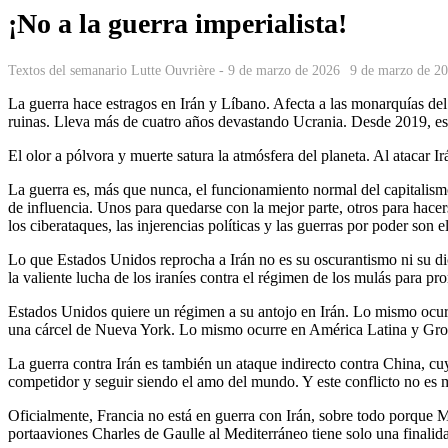
¡No a la guerra imperialista!
Textos del semanario Lutte Ouvrière - 9 de marzo de 2026
9 de marzo de 2
La guerra hace estragos en Irán y Líbano. Afecta a las monarquías de
ruinas. Lleva más de cuatro años devastando Ucrania. Desde 2019, est
El olor a pólvora y muerte satura la atmósfera del planeta. Al atacar 
La guerra es, más que nunca, el funcionamiento normal del capitalismo
de influencia. Unos para quedarse con la mejor parte, otros para hacer
los ciberataques, las injerencias políticas y las guerras por poder son
Lo que Estados Unidos reprocha a Irán no es su oscurantismo ni su dicta
la valiente lucha de los iraníes contra el régimen de los mulás para pr
Estados Unidos quiere un régimen a su antojo en Irán. Lo mismo ocu
una cárcel de Nueva York. Lo mismo ocurre en América Latina y Groe
La guerra contra Irán es también un ataque indirecto contra China, cu
competidor y seguir siendo el amo del mundo. Y este conflicto no es 
Oficialmente, Francia no está en guerra con Irán, sobre todo porque 
portaaviones Charles de Gaulle al Mediterráneo tiene solo una finalid