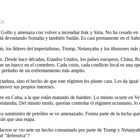
026
l Golfo y amenaza con volver a incendiar Irak y Siria. No ha cesado en
á devastando Somalia y también Sudán. Es casi permanente en el Sahel y 
Irán, los líderes del imperialismo, Trump, Netanyahu y los tiburones má
. Desde hace décadas, Estados Unidos, los países europeos, China, Rusi
se un hueco en el comedero. Cada crisis, cada conflicto local es una op
 el preludio de un enfrentamiento más amplio.
dura, sino el hecho de que este régimen les plante cara. Les da igual el 
omover sus propios intereses.
rre en Cuba, a la que están matando de hambre. Lo mismo ocurre en Ve
nlandia. Del mismo modo, querían controlar el régimen ucraniano, lo 
ya suministro de petróleo se ve amenazado. Forma parte de la lucha que 
más que una etapa.
Macron se vio ante un hecho consumado por parte de Trump y Netanyahu.
ad "defensiva"?