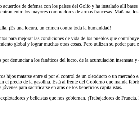
 acuerdos de defensa con los países del Golfo y ha instalado allí bases 
entran entre los mayores compradores de armas francesas. Mañana, los 
alla. ¡Es una locura, un crimen contra toda la humanidad!
entos para mejorar las condiciones de vida de los pueblos que contribuy
amiento global y lograr muchas otras cosas. Pero utilizan su poder para e
por denunciar a los fanáticos del lucro, de la acumulación insensata y 
s hijos matarse entre sí por el control de un oleoducto o un mercado es
an el precio de la gasolina. Está al frente del Gobierno que manda fabr
s jóvenes para sacrificarse en aras de los beneficios capitalistas.
 explotadores y belicistas que nos gobiernan. ¡Trabajadores de Francia