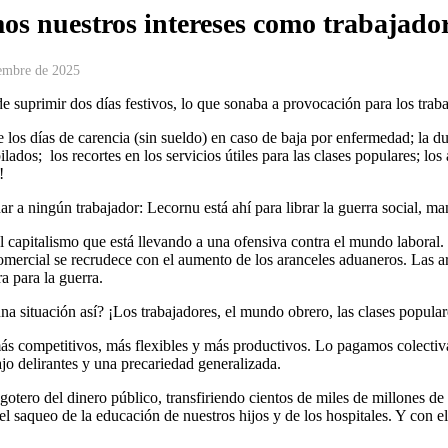
os nuestros intereses como trabajador
iembre de 2025
 suprimir dos días festivos, lo que sonaba a provocación para los traba
los días de carencia (sin sueldo) en caso de baja por enfermedad; la dup
bilados; los recortes en los servicios útiles para las clases populares; 
s!
ar a ningún trabajador: Lecornu está ahí para librar la guerra social, m
l capitalismo que está llevando a una ofensiva contra el mundo laboral.
omercial se recrudece con el aumento de los aranceles aduaneros. Las ar
ra para la guerra.
na situación así? ¡Los trabajadores, el mundo obrero, las clases popul
más competitivos, más flexibles y más productivos. Lo pagamos colectiv
ajo delirantes y una precariedad generalizada.
l gotero del dinero público, transfiriendo cientos de miles de millones de 
 saqueo de la educación de nuestros hijos y de los hospitales. Y con el