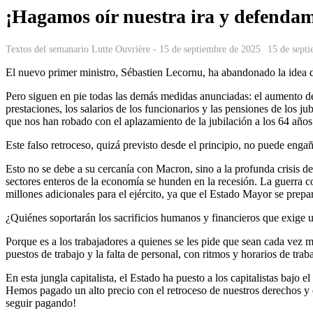
¡Hagamos oír nuestra ira y defendam
Textos del semanario Lutte Ouvrière - 15 de septiembre de 2025
15 de sept
El nuevo primer ministro, Sébastien Lecornu, ha abandonado la idea de
Pero siguen en pie todas las demás medidas anunciadas: el aumento de 
prestaciones, los salarios de los funcionarios y las pensiones de los ju
que nos han robado con el aplazamiento de la jubilación a los 64 año
Este falso retroceso, quizá previsto desde el principio, no puede engañ
Esto no se debe a su cercanía con Macron, sino a la profunda crisis de
sectores enteros de la economía se hunden en la recesión. La guerra c
millones adicionales para el ejército, ya que el Estado Mayor se prepa
¿Quiénes soportarán los sacrificios humanos y financieros que exige u
Porque es a los trabajadores a quienes se les pide que sean cada vez 
puestos de trabajo y la falta de personal, con ritmos y horarios de trab
En esta jungla capitalista, el Estado ha puesto a los capitalistas bajo e
Hemos pagado un alto precio con el retroceso de nuestros derechos y el
seguir pagando!