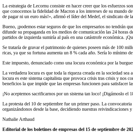
La estrategia de Lecornu consiste en hacer creer que los esfuerzos so
que conocemos la fidelidad de Macron a los intereses de su mundo de 
de pagar ni un euro más!», afirmó el líder del Medef, el sindicato de
Bueno, ¡podemos estar seguros de que los empresarios no tendrán que g
difunde su propaganda en los medios de comunicación las 24 horas de
partidos de izquierda sumiría al país en una catástrofe económica. ¡Qu
Se trataría de gravar el patrimonio de quienes poseen más de 100 mill
ricas, ya que su fortuna aumenta un 8 % cada año. Sería lo mínimo d
Este impuesto, denunciado como una locura económica por la burguesía,
La verdadera locura es que toda la riqueza creada en la sociedad sea a
locura es este sistema capitalista que provoca crisis tras crisis y nos 
beneficios la que impide que las empresas funcionen para satisfacer l
¡No aceptemos sacrificarnos por un sistema tan loco! ¡Digámoslo el 
La protesta del 10 de septiembre fue un primer paso. La convocatoria
organizándonos desde la base, decidiendo nuestras reivindicaciones y
Nathalie Arthaud
Editorial de los boletines de empresas del 15 de septiembre de 20