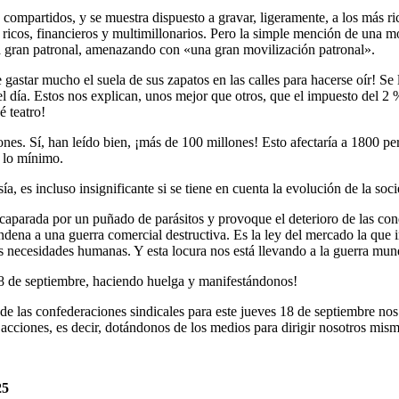
n compartidos, y se muestra dispuesto a gravar, ligeramente, a los más 
ricos, financieros y multimillonarios. Pero la simple mención de una mo
 la gran patronal, amenazando con «una gran movilización patronal».
astar mucho el suela de sus zapatos en las calles para hacerse oír! Se
l día. Estos nos explican, unos mejor que otros, que el impuesto del 
é teatro!
ones. Sí, han leído bien, ¡más de 100 millones! Esto afectaría a 1800 p
e lo mínimo.
 es incluso insignificante si se tiene en cuenta la evolución de la soc
caparada por un puñado de parásitos y provoque el deterioro de las cond
condena a una guerra comercial destructiva. Es la ley del mercado la que 
as necesidades humanas. Y esta locura nos está llevando a la guerra mu
18 de septiembre, haciendo huelga y manifestándonos!
 de las confederaciones sindicales para este jueves 18 de septiembre 
 acciones, es decir, dotándonos de los medios para dirigir nosotros m
25