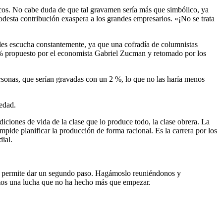
ricos. No cabe duda de que tal gravamen sería más que simbólico, ya
desta contribución exaspera a los grandes empresarios. «¡No se trata
 les escucha constantemente, ya que una cofradía de columnistas
2 % propuesto por el economista Gabriel Zucman y retomado por los
ersonas, que serían gravadas con un 2 %, lo que no las haría menos
iedad.
iciones de vida de la clase que lo produce todo, la clase obrera. La
impide planificar la producción de forma racional. Es la carrera por los
ndial.
nos permite dar un segundo paso. Hagámoslo reuniéndonos y
ismos una lucha que no ha hecho más que empezar.