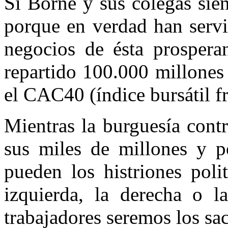
Si Borne y sus colegas sie
porque en verdad han servi
negocios de ésta prosper
repartido 100.000 millones 
el C
AC
40
(
í
ndice bursátil f
Mientras la burguesía cont
sus miles de millones y p
pueden los histriones poli
izquierda, la derecha o l
trabajadores seremos los sac