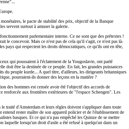
éenne"...
'Europe.
, monétaires, le pacte de stabilité des prix, objectif de la Banque
lles servent surtout à amuser la galerie.
onctionnement parlementaire interne. Ce ne sont que des prétextes !
t le concevoir. Mais ce n'est pas de cela qu'il s'agit, ce n'est pas là-
s pays qui respectent les droits démocratiques, ce qu'ils ont en tête,
eux qui poussaient à l'éclatement de la Yougoslavie, ont parlé
 doit être la destinée de ce peuple. En fait, les grandes puissances
 du peuple kurde... A quel titre, d'ailleurs, les dirigeants britanniques
ique, pourraient-ils donner des leçons en la matière ?
ation des hommes est censée avoir été l'objectif des accords de
nce renforcée aux frontières extérieures de "l'espace Schengen". Les
 le traité d'Amsterdam et leurs règles doivent s'appliquer dans toute
entend rester maître de son appareil policier et de l'établissement de
onalistes basques. Et ce qui n'a pas empêché les Quinze de se mettre
n laquelle lorsqu'un droit d'asile a été refusé à quelqu'un dans un