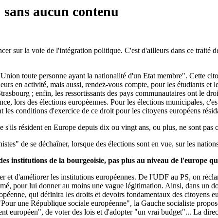
 sans aucun contenu
r sur la voie de l'intégration politique. C'est d'ailleurs dans ce traité 
'Union toute personne ayant la nationalité d'un Etat membre". Cette cito
illeurs en activité, mais aussi, rendez-vous compte, pour les étudiants et l
trasbourg ; enfin, les ressortissants des pays communautaires ont le droit
ce, lors des élections européennes. Pour les élections municipales, c'es
 les conditions d'exercice de ce droit pour les citoyens européens résid
e s'ils résident en Europe depuis dix ou vingt ans, ou plus, ne sont pa
stes" de se déchaîner, lorsque des élections sont en vue, sur les nations 
es institutions de la bourgeoisie, pas plus au niveau de l'europe q
mer et d'améliorer les institutions européennes. De l'UDF au PS, on ré
mé, pour lui donner au moins une vague légitimation. Ainsi, dans un do
péenne, qui définira les droits et devoirs fondamentaux des citoyens eu
 "Pour une République sociale européenne", la Gauche socialiste propos
ent européen", de voter des lois et d'adopter "un vrai budget"... La di