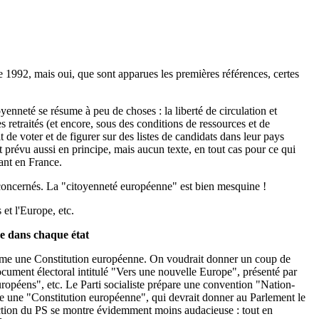
de 1992, mais oui, que sont apparues les premières références, certes
yenneté se résume à peu de choses : la liberté de circulation et
es retraités (et encore, sous des conditions de ressources et de
 de voter et de figurer sur des listes de candidats dans leur pays
t prévu aussi en principe, mais aucun texte, en tout cas pour ce qui
ant en France.
s concernés. La "citoyenneté européenne" est bien mesquine !
et l'Europe, etc.
ue dans chaque état
clame une Constitution européenne. On voudrait donner un coup de
cument électoral intitulé "Vers une nouvelle Europe", présenté par
ropéens", etc. Le Parti socialiste prépare une convention "Nation-
e une "Constitution européenne", qui devrait donner au Parlement le
rection du PS se montre évidemment moins audacieuse : tout en