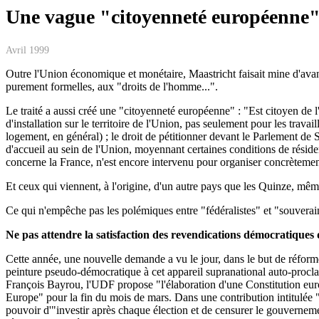
Une vague "citoyenneté européenne"
Avril 1999
Outre l'Union économique et monétaire, Maastricht faisait mine d'avance
purement formelles, aux "droits de l'homme...".
Le traité a aussi créé une "citoyenneté européenne" : "Est citoyen de l
d'installation sur le territoire de l'Union, pas seulement pour les trava
logement, en général) ; le droit de pétitionner devant le Parlement de S
d'accueil au sein de l'Union, moyennant certaines conditions de résiden
concerne la France, n'est encore intervenu pour organiser concrètement
Et ceux qui viennent, à l'origine, d'un autre pays que les Quinze, mêm
Ce qui n'empêche pas les polémiques entre "fédéralistes" et "souveraini
Ne pas attendre la satisfaction des revendications démocratiques d
Cette année, une nouvelle demande a vu le jour, dans le but de réfor
peinture pseudo-démocratique à cet appareil supranational auto-procla
François Bayrou, l'UDF propose "l'élaboration d'une Constitution euro
Europe" pour la fin du mois de mars. Dans une contribution intitulée
pouvoir d'"investir après chaque élection et de censurer le gouvernem