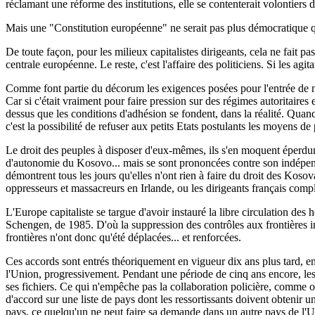
réclamant une réforme des institutions, elle se contenterait volontiers
Mais une "Constitution européenne" ne serait pas plus démocratique qu
De toute façon, pour les milieux capitalistes dirigeants, cela ne fait pas
centrale européenne. Le reste, c'est l'affaire des politiciens. Si les ag
Comme font partie du décorum les exigences posées pour l'entrée de n
Car si c'était vraiment pour faire pression sur des régimes autoritaires 
dessus que les conditions d'adhésion se fondent, dans la réalité. Quand
c'est la possibilité de refuser aux petits Etats postulants les moyens de
Le droit des peuples à disposer d'eux-mêmes, ils s'en moquent éperdum
d'autonomie du Kosovo... mais se sont prononcées contre son indépenda
démontrent tous les jours qu'elles n'ont rien à faire du droit des Kosov
oppresseurs et massacreurs en Irlande, ou les dirigeants français comp
L'Europe capitaliste se targue d'avoir instauré la libre circulation de
Schengen, de 1985. D'où la suppression des contrôles aux frontières int
frontières n'ont donc qu'été déplacées... et renforcées.
Ces accords sont entrés théoriquement en vigueur dix ans plus tard, en 
l'Union, progressivement. Pendant une période de cinq ans encore, les d
ses fichiers. Ce qui n'empêche pas la collaboration policière, comme on
d'accord sur une liste de pays dont les ressortissants doivent obtenir 
pays, ce quelqu'un ne peut faire sa demande dans un autre pays de l'