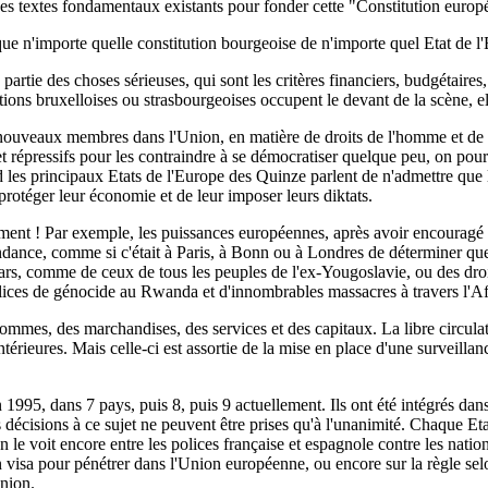
 des textes fondamentaux existants pour fonder cette "Constitution europ
e n'importe quelle constitution bourgeoise de n'importe quel Etat de l
 partie des choses sérieuses, qui sont les critères financiers, budgétaires
itations bruxelloises ou strasbourgeoises occupent le devant de la scène, e
ouveaux membres dans l'Union, en matière de droits de l'homme et de f
et répressifs pour les contraindre à se démocratiser quelque peu, on pourrai
 les principaux Etats de l'Europe des Quinze parlent de n'admettre que le
 protéger leur économie et de leur imposer leurs diktats.
ent ! Par exemple, les puissances européennes, après avoir encouragé c
nce, comme si c'était à Paris, à Bonn ou à Londres de déterminer quelle
ars, comme de ceux de tous les peuples de l'ex-Yougoslavie, ou des droits
lices de génocide au Rwanda et d'innombrables massacres à travers l'Afr
s hommes, des marchandises, des services et des capitaux. La libre circul
érieures. Mais celle-ci est assortie de la mise en place d'une surveilla
1995, dans 7 pays, puis 8, puis 9 actuellement. Ils ont été intégrés dans
écisions à ce sujet ne peuvent être prises qu'à l'unanimité. Chaque Etat 
 le voit encore entre les polices française et espagnole contre les nati
un visa pour pénétrer dans l'Union européenne, ou encore sur la règle selo
Union.