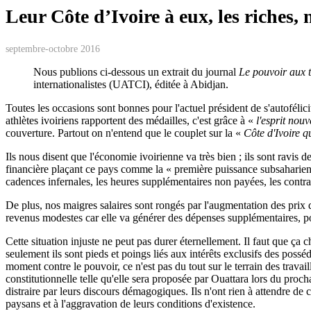
Leur Côte d’Ivoire à eux, les riches, 
septembre-octobre 2016
Nous publions ci-dessous un extrait du journal
Le pouvoir aux t
internationalistes (UATCI), éditée à Abidjan.
Toutes les occasions sont bonnes pour l'actuel président de s'autofélici
athlètes ivoiriens rapportent des médailles, c'est grâce à «
l'esprit nou
couverture. Partout on n'entend que le couplet sur la «
Côte d'Ivoire q
Ils nous disent que l'économie ivoirienne va très bien ; ils sont ravis
financière plaçant ce pays comme la « première puissance subsaharienne »
cadences infernales, les heures supplémentaires non payées, les contrats
De plus, nos maigres salaires sont rongés par l'augmentation des prix de
revenus modestes car elle va générer des dépenses supplémentaires, pou
Cette situation injuste ne peut pas durer éternellement. Il faut que ça 
seulement ils sont pieds et poings liés aux intérêts exclusifs des poss
moment contre le pouvoir, ce n'est pas du tout sur le terrain des travai
constitutionnelle telle qu'elle sera proposée par Ouattara lors du procha
distraire par leurs discours démagogiques. Ils n'ont rien à attendre de ce
paysans et à l'aggravation de leurs conditions d'existence.