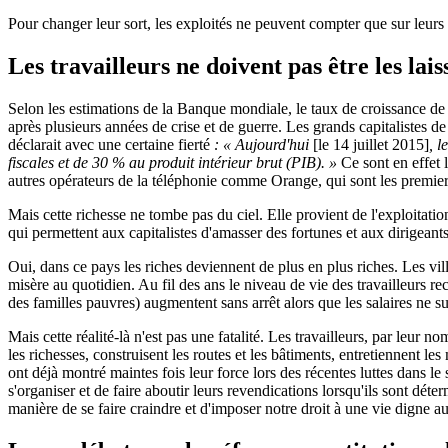
Pour changer leur sort, les exploités ne peuvent compter que sur leurs s
Les travailleurs ne doivent pas être les la
Selon les estimations de la Banque mondiale, le taux de croissance de la
après plusieurs années de crise et de guerre. Les grands capitalistes d
déclarait avec une certaine fierté
: « Aujourd'hui
[le 14 juillet 2015]
, l
fiscales et de 30 % au produit intérieur brut (PIB). »
Ce sont en effet 
autres opérateurs de la téléphonie comme Orange, qui sont les premier
Mais cette richesse ne tombe pas du ciel. Elle provient de l'exploitatio
qui permettent aux capitalistes d'amasser des fortunes et aux dirigeants 
Oui, dans ce pays les riches deviennent de plus en plus riches. Les vill
misère au quotidien. Au fil des ans le niveau de vie des travailleurs re
des familles pauvres) augmentent sans arrêt alors que les salaires ne su
Mais cette réalité-là n'est pas une fatalité. Les travailleurs, par leur
les richesses, construisent les routes et les bâtiments, entretiennent le
ont déjà montré maintes fois leur force lors des récentes luttes dans le 
s'organiser et de faire aboutir leurs revendications lorsqu'ils sont déte
manière de se faire craindre et d'imposer notre droit à une vie digne 