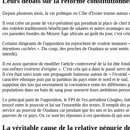
Leurs débats sur la réforme constitutionne
Depuis plusieurs mois, la vie politique en Côte d'Ivoire tourne autour
Il veut créer un poste de vice-président qui prendrait la place de che
des roitelets traditionnels bénéficiant de salaires et autres avantages au
ces parasites fossiles du Moyen Âge africain au goût du jour, c'est cel
Certains dirigeants de l'opposition lui reprochent de vouloir instaurer 
intentions cachées
». Du coup, des proches de Ouattara se sont sentis o
interdit).
Il est aussi question de modifier l'article controversé de la loi dite fo
eux-mêmes ivoiriens d'origine ».
C'est cela qui a dans le passé servi
Il s'en était suivi toute une propagande haineuse autour de « l'ivoirit
caractère ethnique puis par la partition du pays entre le nord et le sud,
supprime des lois qui enveniment la coexistence entre les différentes 
populations dans un bain de sang pour assouvir leurs ambitions person
Le principal parti de l'opposition, le FPI de l'ex-président Gbagbo, fai
trouvé entre le pouvoir et lui sur l'ensemble des textes. Il remplit des
service au pouvoir de Ouattara car pendant que les uns et les autres se 
pauvres de ce pays. Or, ce sont les réponses à ces questions-là qui sont
La véritable cause de la relative pénurie de