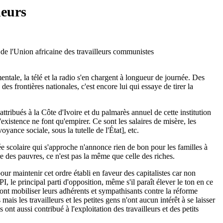
leurs
e l'Union africaine des travailleurs communistes
mentale, la télé et la radio s'en chargent à longueur de journée. Des
des frontières nationales, c'est encore lui qui essaye de tirer la
ttribués à la Côte d'Ivoire et du palmarès annuel de cette institution
existence ne font qu'empirer. Ce sont les salaires de misère, les
ance sociale, sous la tutelle de l'État], etc.
rée scolaire qui s'approche n'annonce rien de bon pour les familles à
e des pauvres, ce n'est pas la même que celle des riches.
our maintenir cet ordre établi en faveur des capitalistes car non
 le principal parti d'opposition, même s'il paraît élever le ton en ce
 vont mobiliser leurs adhérents et sympathisants contre la réforme
is les travailleurs et les petites gens n'ont aucun intérêt à se laisser
 ont aussi contribué à l'exploitation des travailleurs et des petits