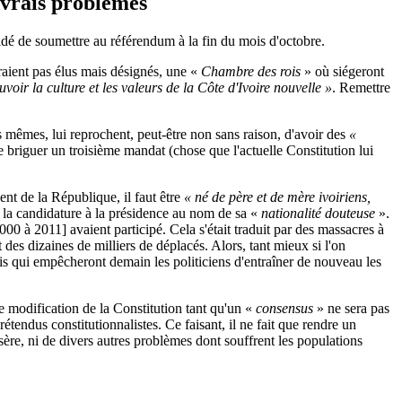
 vrais problèmes
cidé de soumettre au référendum à la fin du mois d'octobre.
eraient pas élus mais désignés, une «
Chambre des rois
» où siégeront
voir la culture et les valeurs de la Côte d'Ivoire nouvelle »
. Remettre
es mêmes, lui reprochent, peut-être non sans raison, d'avoir des
«
e briguer un troisième mandat (chose que l'actuelle Constitution lui
dent de la République, il faut être
« né de père et de mère ivoiriens,
e la candidature à la présidence au nom de sa «
nationalité douteuse
».
00 à 2011] avaient participé. Cela s'était traduit par des massacres à
t des dizaines de milliers de déplacés. Alors, tant mieux si l'on
ois qui empêcheront demain les politiciens d'entraîner de nouveau les
te modification de la Constitution tant qu'un «
consensus
» ne sera pas
étendus constitutionnalistes. Ce faisant, il ne fait que rendre un
isère, ni de divers autres problèmes dont souffrent les populations