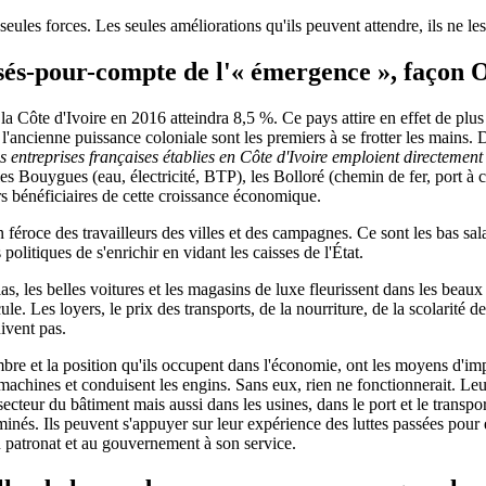
eules forces. Les seules améliorations qu'ils peuvent attendre, ils ne les
issés-pour-compte de l'« émergence », façon 
 Côte d'Ivoire en 2016 atteindra 8,5 %. Ce pays attire en effet de plus e
e l'ancienne puissance coloniale sont les premiers à se frotter les mains
es entreprises françaises établies en Côte d'Ivoire emploient directeme
les Bouygues (eau, électricité, BTP), les Bolloré (chemin de fer, port à c
s bénéficiaires de cette croissance économique.
n féroce des travailleurs des villes et des campagnes. Ce sont les bas sal
politiques de s'enrichir en vidant les caisses de l'État.
as, les belles voitures et les magasins de luxe fleurissent dans les beaux
cule. Les loyers, le prix des transports, de la nourriture, de la scolarité
ivent pas.
 nombre et la position qu'ils occupent dans l'économie, ont les moyens d'
s machines et conduisent les engins. Sans eux, rien ne fonctionnerait. Leu
secteur du bâtiment mais aussi dans les usines, dans le port et le transport
rminés. Ils peuvent s'appuyer sur leur expérience des luttes passées pour e
au patronat et au gouvernement à son service.