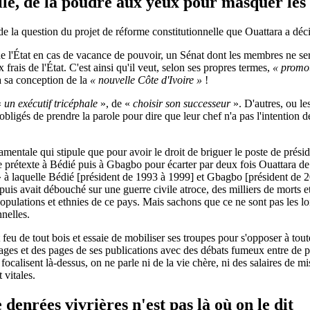
lle, de la poudre aux yeux pour masquer les
 de la question du projet de réforme constitutionnelle que Ouattara a dé
f de l'État en cas de vacance de pouvoir, un Sénat dont les membres ne s
x frais de l'État. C'est ainsi qu'il veut, selon ses propres termes,
« promou
a sa conception de la
« nouvelle Côte d'Ivoire »
!
«
un exécutif tricéphale
», de «
choisir son successeur
». D'autres, ou l
bligés de prendre la parole pour dire que leur chef n'a pas l'intention d
ndamentale qui stipule que pour avoir le droit de briguer le poste de prési
 de prétexte à Bédié puis à Gbagbo pour écarter par deux fois Ouattara d
é » à laquelle Bédié [président de 1993 à 1999] et Gbagbo [président de 20
 puis avait débouché sur une guerre civile atroce, des milliers de morts e
populations et ethnies de ce pays. Mais sachons que ce ne sont pas les l
nelles.
t feu de tout bois et essaie de mobiliser ses troupes pour s'opposer à tou
 pages et des pages de ses publications avec des débats fumeux entre de pr
focalisent là-dessus, on ne parle ni de la vie chère, ni des salaires de m
 vitales.
 denrées vivrières n'est pas là où on le dit