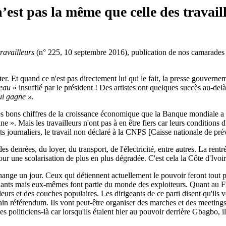
n’est pas la même que celle des travail
ravailleurs
(n° 225, 10 septembre 2016), publication de nos camarades d
ter. Et quand ce n'est pas directement lui qui le fait, la presse gouverne
veau
» insufflé par le président ! Des artistes ont quelques succès au-delà 
ui gagne ».
 des bons chiffres de la croissance économique que la Banque mondiale a a
. Mais les travailleurs n'ont pas à en être fiers car leurs conditions d'
 journaliers, le travail non déclaré à la CNPS [Caisse nationale de prévoy
s denrées, du loyer, du transport, de l'électricité, entre autres. La rent
r une scolarisation de plus en plus dégradée. C'est cela la Côte d'Ivoir
change un jour. Ceux qui détiennent actuellement le pouvoir feront tout p
édants mais eux-mêmes font partie du monde des exploiteurs. Quant au FPI,
lleurs et des couches populaires. Les dirigeants de ce parti disent qu'ils
in référendum. Ils vont peut-être organiser des marches et des meetings ma
s politiciens-là car lorsqu'ils étaient hier au pouvoir derrière Gbagbo, ils