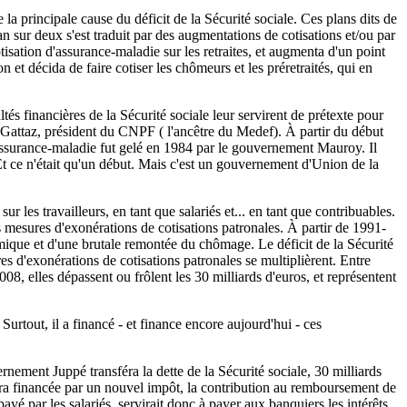
a principale cause du déficit de la Sécurité sociale. Ces plans dits de
n sur deux s'est traduit par des augmentations de cotisations et/ou par
ation d'assurance-maladie sur les retraites, et augmenta d'un point
et décida de faire cotiser les chômeurs et les préretraités, qui en
ltés financières de la Sécurité sociale leur servirent de prétexte pour
n Gattaz, président du CNPF ( l'ancêtre du Medef). À partir du début
l'Assurance-maladie fut gelé en 1984 par le gouvernement Mauroy. Il
. Et ce n'était qu'un début. Mais c'est un gouvernement d'Union de la
r les travailleurs, en tant que salariés et... en tant que contribuables.
es mesures d'exonérations de cotisations patronales. À partir de 1991-
omique et d'une brutale remontée du chômage. Le déficit de la Sécurité
es d'exonérations de cotisations patronales se multiplièrent. Entre
8, elles dépassent ou frôlent les 30 milliards d'euros, et représentent
 Surtout, il a financé - et finance encore aujourd'hui - ces
rnement Juppé transféra la dette de la Sécurité sociale, 30 milliards
era financée par un nouvel impôt, la contribution au remboursement de
yé par les salariés, servirait donc à payer aux banquiers les intérêts