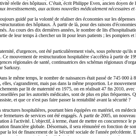
ctivité réelle des hôpitaux. C'était, écrit Philippe Even, ancien doyen d
t aux investissements, aux actions nouvelles médicalement nécessaires e
oujours guidé par la volonté de réaliser des économies sur les dépenses 
ructuration des hôpitaux. À partir de là, pour des raisons d'économies, d
ermés. Au cours des dix dernières années, le nombre de lits d'hospitalis
tie de leur temps à chercher un lit pour leurs patients ; les pompiers e
ternité, d'urgences, ont été particulièrement visés, sous prétexte qu'ils n'
l. Ce mouvement de restructuration hospitalière s'accéléra à partir de 1
gences régionales de santé, continuatrices des schémas régionaux d'orga
par Sarkozy.
ns le même temps, le nombre de naissances était passé de 745 000 à 802
ui, elles, s'agrandirent, mais pas dans la même proportion. Le mouvement
hements par lit de maternité en 1975, on en réalisait 47 fin 2010, ave
conseillées par les autorités médicales, sont de plus en plus fréquentes.
siste, et que ce n'est pas faire passer la rentabilité avant la sécurité ?
structures hospitalières, pourtant bien équipées en matériel, en médecins
 de fermetures de services ont été engagés. À partir de 2005, un nouve
ication à l'activité. L'objectif, à terme, étant de mettre en concurrence l
tion financière globale. Désormais, il sera rémunéré en fonction de son a
 par la loi de financement de la Sécurité sociale de l'année précédente. 