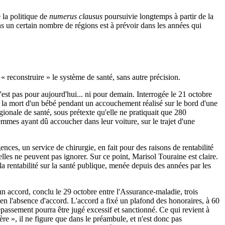
e la politique de
numerus clausus
poursuivie longtemps à partir de la
 un certain nombre de régions est à prévoir dans les années qui
 reconstruire » le système de santé, sans autre précision.
est pas pour aujourd'hui... ni pour demain. Interrogée le 21 octobre
ès la mort d'un bébé pendant un accouchement réalisé sur le bord d'une
ionale de santé, sous prétexte qu'elle ne pratiquait que 280
emmes ayant dû accoucher dans leur voiture, sur le trajet d'une
ces, un service de chirurgie, en fait pour des raisons de rentabilité
lles ne peuvent pas ignorer. Sur ce point, Marisol Touraine est claire.
 la rentabilité sur la santé publique, menée depuis des années par les
d'un accord, conclu le 29 octobre entre l'Assurance-maladie, trois
n l'absence d'accord. L'accord a fixé un plafond des honoraires, à 60
dépassement pourra être jugé excessif et sanctionné. Ce qui revient à
re », il ne figure que dans le préambule, et n'est donc pas