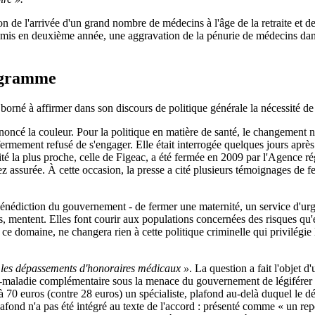
on de l'arrivée d'un grand nombre de médecins à l'âge de la retraite et d
admis en deuxième année, une aggravation de la pénurie de médecins dans
rogramme
orné à affirmer dans son discours de politique générale la nécessité de «
noncé la couleur. Pour la politique en matière de santé, le changement n'
 fermement refusé de s'engager. Elle était interrogée quelques jours apr
té la plus proche, celle de Figeac, a été fermée en 2009 par l'Agence rég
ez assurée. À cette occasion, la presse a cité plusieurs témoignages de f
bénédiction du gouvernement - de fermer une maternité, un service d'urgen
s, mentent. Elles font courir aux populations concernées des risques qu'e
 ce domaine, ne changera rien à cette politique criminelle qui privilégie
 les dépassements d'honoraires médicaux
»
. La question a fait l'objet 
e-maladie complémentaire sous la menace du gouvernement de légiférer e
t à 70 euros (contre 28 euros) un spécialiste, plafond au-delà duquel le 
afond n'a pas été intégré au texte de l'accord : présenté comme « un repè