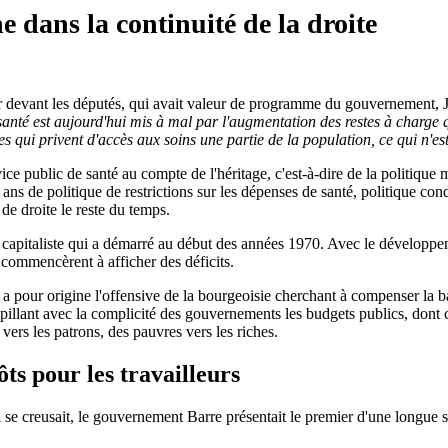
e dans la continuité de la droite
ier devant les députés, qui avait valeur de programme du gouvernement, J
anté est aujourd'hui mis à mal par l'augmentation des restes à charge qu
qui privent d'accès aux soins une partie de la population, ce qui n'est pas
ice public de santé au compte de l'héritage, c'est-à-dire de la politiqu
e ans de politique de restrictions sur les dépenses de santé, politique co
e droite le reste du temps.
e capitaliste qui a démarré au début des années 1970. Avec le développem
, commencèrent à afficher des déficits.
 a pour origine l'offensive de la bourgeoisie cherchant à compenser la bais
 en pillant avec la complicité des gouvernements les budgets publics, dont 
 vers les patrons, des pauvres vers les riches.
ts pour les travailleurs
 se creusait, le gouvernement Barre présentait le premier d'une longue sé