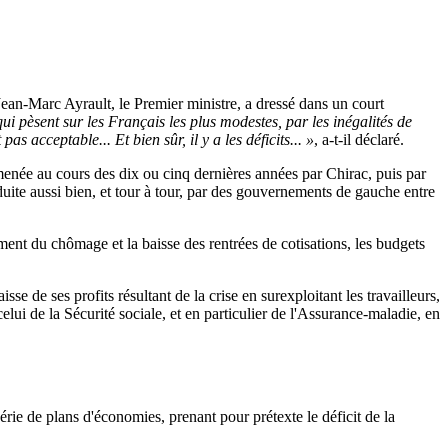
ean-Marc Ayrault, le Premier ministre, a dressé dans un court
i pèsent sur les Français les plus modestes, par les inégalités de
 acceptable... Et bien sûr, il y a les déficits...
»
, a-t-il déclaré.
e menée au cours des dix ou cinq dernières années par Chirac, puis par
nduite aussi bien, et tour à tour, par des gouvernements de gauche entre
ent du chômage et la baisse des rentrées de cotisations, les budgets
se de ses profits résultant de la crise en surexploitant les travailleurs,
celui de la Sécurité sociale, et en particulier de l'Assurance-maladie, en
rie de plans d'économies, prenant pour prétexte le déficit de la