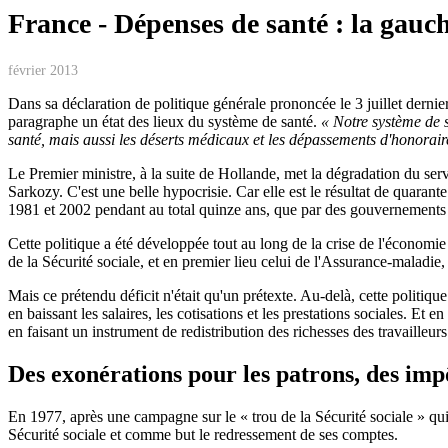
France - Dépenses de santé : la gauch
février 2013
Dans sa déclaration de politique générale prononcée le 3 juillet dern
paragraphe un état des lieux du système de santé.
«
Notre système de s
santé, mais aussi les déserts médicaux et les dépassements d'honoraires 
Le Premier ministre, à la suite de Hollande, met la dégradation du serv
Sarkozy. C'est une belle hypocrisie. Car elle est le résultat de quarant
1981 et 2002 pendant au total quinze ans, que par des gouvernements d
Cette politique a été développée tout au long de la crise de l'économi
de la Sécurité sociale, et en premier lieu celui de l'Assurance-maladie
Mais ce prétendu déficit n'était qu'un prétexte. Au-delà, cette politique
en baissant les salaires, les cotisations et les prestations sociales. Et
en faisant un instrument de redistribution des richesses des travailleurs
Des exonérations pour les patrons, des impô
En 1977, après une campagne sur le « trou de la Sécurité sociale » qui
Sécurité sociale et comme but le redressement de ses comptes.