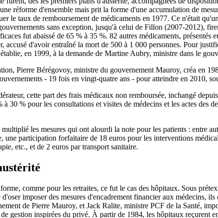
 furent, dès les premiers plans d'austérité, accompagnées de disposition
 d'une réforme d'ensemble mais prit la forme d'une accumulation de mes
minuer le taux de remboursement de médicaments en 1977. Ce n'était qu'
uvernements sans exception, jusqu'à celui de Fillon (2007-2012), fire
ces fut abaissé de 65 % à 35 %. 82 autres médicaments, présentés eu
 accusé d'avoir entraîné la mort de 500 à 1 000 personnes. Pour justifi
» établie, en 1999, à la demande de Martine Aubry, ministre dans le gou
tion, Pierre Bérégovoy, ministre du gouvernement Mauroy, créa en 1983 l
 gouvernements - 19 fois en vingt-quatre ans - pour atteindre en 2010, s
érateur, cette part des frais médicaux non remboursée, inchangé depuis l
% à 30 % pour les consultations et visites de médecins et les actes des 
ltiplié les mesures qui ont alourdi la note pour les patients : entre au
, une participation forfaitaire de 18 euros pour les interventions médic
e, etc., et de 2 euros par transport sanitaire.
austérité
e forme, comme pour les retraites, ce fut le cas des hôpitaux. Sous préte
 d'oser imposer des mesures d'encadrement financier aux médecins, ils o
rnement de Pierre Mauroy, et Jack Ralite, ministre PCF de la Santé, i
s de gestion inspirées du privé. À partir de 1984, les hôpitaux reçurent e