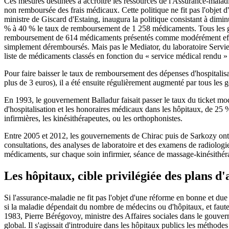
Ces mesures destinées à accroître les ressources de l'Assurance-maladie
non remboursée des frais médicaux. Cette politique ne fit pas l'objet
ministre de Giscard d'Estaing, inaugura la politique consistant à di
% à 40 % le taux de remboursement de 1 258 médicaments. Tous les go
remboursement de 614 médicaments présentés comme modérément effica
simplement déremboursés. Mais pas le Mediator, du laboratoire Servier,
liste de médicaments classés en fonction du « service médical rendu 
Pour faire baisser le taux de remboursement des dépenses d'hospitalisa
plus de 3 euros), il a été ensuite régulièrement augmenté par tous les
En 1993, le gouvernement Balladur faisait passer le taux du ticket mod
d'hospitalisation et les honoraires médicaux dans les hôpitaux, de 25 
infirmières, les kinésithérapeutes, ou les orthophonistes.
Entre 2005 et 2012, les gouvernements de Chirac puis de Sarkozy ont mu
consultations, des analyses de laboratoire et des examens de radiologie
médicaments, sur chaque soin infirmier, séance de massage-kinésithérapi
Les hôpitaux, cible privilégiée des plans d'
Si l'assurance-maladie ne fit pas l'objet d'une réforme en bonne et du
si la maladie dépendait du nombre de médecins ou d'hôpitaux, et faute
1983, Pierre Bérégovoy, ministre des Affaires sociales dans le gouve
global. Il s'agissait d'introduire dans les hôpitaux publics les méthode