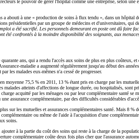
irecteurs le pouvoir de gérer l'hôpital comme une entreprise, selon une 
ans a abouti à une « production de soins à flux tendu », dans un hôpital
ctions présidentielles par un groupe de médecins et d'universitaires, qui
ploi a été sacrifié. Les personnels demeurant en poste ont dû faire face
ont été confrontés à la moindre disponibilité des soignants, aux menaces 
 quarante ans, qui a rendu l'accès aux soins de plus en plus coûteux, et d
l'Assurance-maladie a augmenté régulièrement jusqu'au début des années 
t par les malades eux-mêmes n'a cessé de progresser.
nt en moyenne 75,5 % en 2011, 13 % étant pris en charge par les mutuelle
alades atteints d'affections de longue durée, ou hospitalisés, sont pris
charge acquitté par les ménages ou par leur complémentaire santé se mon
u une assurance complémentaire, par des difficultés considérables d'accè
lus sur les mutuelles et assurances complémentaires santé. Mais 8 % de
 complémentaire ou même de l'aide à l'acquisition d'une complémentaire s
ux soins.
ajouter à la partie du coût des soins qui reste à la charge de la populat
erture complémentaire coûte deux fois plus cher que l'assurance automob