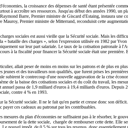
d'économies, la croissance des dépenses de santé étant présentée comme l
rtout à accroître ses ressources. Jusqu'au début des années 1990, un pla
aymond Barre, Premier ministre de Giscard d'Estaing, instaura une cotis
e Mauroy, Premier ministre de Mitterrand, reconduisit cette augmentation 
charges sociales est aussi vieille que la Sécurité sociale. Mais les difficu
a « bataille des charges », selon l'expression utilisée en 1982 par Yvo
niquement sur leur part salariale. Le taux de la cotisation patronale à 
ecours à la fiscalité pour financer la Sécurité sociale était une première
culier, allait peser de moins en moins sur les patrons et de plus en plus su
s jeunes et des travailleurs non qualifiés, que furent prises les premièr
ociale subirent le contrecoup d'une nouvelle aggravation de la crise écon
ème de la baisse des cotisations sociales et du coût du travail, les mesur
nnuel passa de 1,9 milliard d'euros à 19,4 milliards d'euros. Depuis 200
ociale, contre 4 % en 1993.
la Sécurité sociale. Il ne le fait qu'en partie et creuse donc son déficit.
c payer ces cadeaux au patronat par les contribuables.
les mesures du plan d'économies ne suffisaient pas à le résorber, le gouve
ursement de la dette sociale, chargée de rembourser cette dette. Elle s
 Le nouvel impôt, de 0,5 % sur tous les revenus, donc essentiellement pa