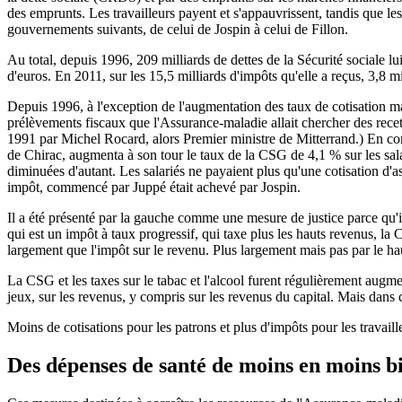
des emprunts. Les travailleurs payent et s'appauvrissent, tandis que les
gouvernements suivants, de celui de Jospin à celui de Fillon.
Au total, depuis 1996, 209 milliards de dettes de la Sécurité sociale l
d'euros. En 2011, sur les 15,5 milliards d'impôts qu'elle a reçus, 3,8 
Depuis 1996, à l'exception de l'augmentation des taux de cotisation ma
prélèvements fiscaux que l'Assurance-maladie allait chercher des rec
1991 par Michel Rocard, alors Premier ministre de Mitterrand.) En con
de Chirac, augmenta à son tour le taux de la CSG de 4,1 % sur les salai
diminuées d'autant. Les salariés ne payaient plus qu'une cotisation d'
impôt, commencé par Juppé était achevé par Jospin.
Il a été présenté par la gauche comme une mesure de justice parce qu'il
qui est un impôt à taux progressif, qui taxe plus les hauts revenus, la
largement que l'impôt sur le revenu. Plus largement mais pas par le haut
La CSG et les taxes sur le tabac et l'alcool furent régulièrement aug
jeux, sur les revenus, y compris sur les revenus du capital. Mais dans ce
Moins de cotisations pour les patrons et plus d'impôts pour les travailleu
Des dépenses de santé de moins en moins 