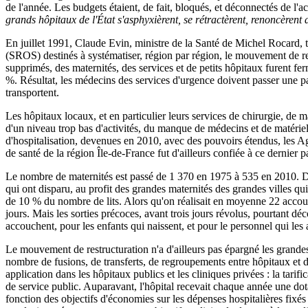
de l'année. Les budgets étaient, de fait, bloqués, et déconnectés de l'a
grands hôpitaux de l'État s'asphyxièrent, se rétractèrent, renoncèren
En juillet 1991, Claude Evin, ministre de la Santé de Michel Rocard, t
(SROS) destinés à systématiser, région par région, le mouvement de rest
supprimés, des maternités, des services et de petits hôpitaux furent f
%. Résultat, les médecins des services d'urgence doivent passer une par
transportent.
Les hôpitaux locaux, et en particulier leurs services de chirurgie, de ma
d'un niveau trop bas d'activités, du manque de médecins et de matérie
d'hospitalisation, devenues en 2010, avec des pouvoirs étendus, les A
de santé de la région Île-de-France fut d'ailleurs confiée à ce dernier 
Le nombre de maternités est passé de 1 370 en 1975 à 535 en 2010. Da
qui ont disparu, au profit des grandes maternités des grandes villes q
de 10 % du nombre de lits. Alors qu'on réalisait en moyenne 22 accouc
jours. Mais les sorties précoces, avant trois jours révolus, pourtant dé
accouchent, pour les enfants qui naissent, et pour le personnel qui les as
Le mouvement de restructuration n'a d'ailleurs pas épargné les grandes 
nombre de fusions, de transferts, de regroupements entre hôpitaux et
application dans les hôpitaux publics et les cliniques privées : la tarif
de service public. Auparavant, l'hôpital recevait chaque année une dota
fonction des objectifs d'économies sur les dépenses hospitalières fixés