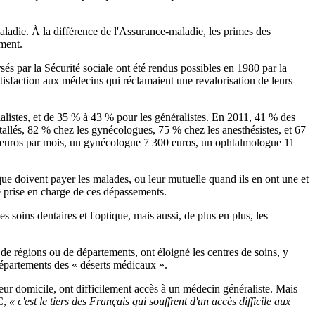
aladie. À la différence de l'Assurance-maladie, les primes des
ement.
s par la Sécurité sociale ont été rendus possibles en 1980 par la
tisfaction aux médecins qui réclamaient une revalorisation de leurs
alistes, et de 35 % à 43 % pour les généralistes. En 2011, 41 % des
allés, 82 % chez les gynécologues, 75 % chez les anesthésistes, et 67
0 euros par mois, un gynécologue 7 300 euros, un ophtalmologue 11
que doivent payer les malades, ou leur mutuelle quand ils en ont une et
 prise en charge de ces dépassements.
s soins dentaires et l'optique, mais aussi, de plus en plus, les
 de régions ou de départements, ont éloigné les centres de soins, y
s départements des « déserts médicaux ».
leur domicile, ont difficilement accès à un médecin généraliste. Mais
C,
« c'est le tiers des Français qui souffrent d'un accès difficile aux