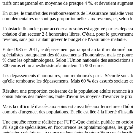
tarifs ont augmenté en moyenne de presque 4 %, et devraient augment
En outre, le transfert des remboursements de l'Assurance-maladie vers 
complémentaires ne sont pas proportionnelles aux revenus, et, selon le
L'obstacle financier pour accéder aux soins est aggravé par les dépas
création d'un secteur 2 à honoraires libres. C'était, pour le gouverne
revenus, sans pour autant grever le budget de l'Assurance-maladie.
Entre 1985 et 2011, le dépassement par rapport au tarif remboursé par
spécialistes pratiquaient des dépassements d'honoraires, mais ce pou
% chez les ophtalmologues. Selon l'Union nationale des associations
300 euros et un anesthésiste-réanimateur 15 900 euros.
Les dépassements d'honoraires, non remboursés par la Sécurité sociale,
qu'elle rembourse les dépassements. Mais 60 % des assurés sociaux co
Résultat, une proportion croissante de la population adulte renonce à se
consultations des médecins, faute d'avoir les moyens d'avancer le prix
Mais la difficulté d'accès aux soins est aussi liée aux fermetures d'hô
compris d'urgence, des populations. Et elle est liée à la liberté d'inst
Une enquête récente réalisée par l'UFC-Que choisir, publiée en octobre
s'il s'agit de spécialistes, en l'occurrence les ophtalmologistes, les gyn
médecins spécialistes, à cause de leur inégale répartition sur le territo