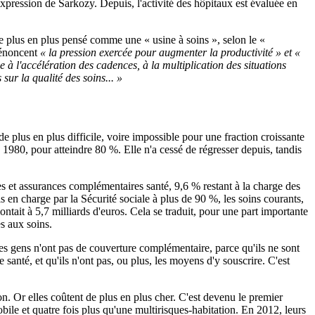
expression de Sarkozy. Depuis, l'activité des hôpitaux est évaluée en
 de plus en plus pensé comme une « usine à soins », selon le «
 dénoncent
« la pression exercée pour augmenter la productivité » et «
 à l'accélération des cadences, à la multiplication des situations
sur la qualité des soins... »
e plus en plus difficile, voire impossible pour une fraction croissante
1980, pour atteindre 80 %. Elle n'a cessé de régresser depuis, tandis
s et assurances complémentaires santé, 9,6 % restant à la charge des
 en charge par la Sécurité sociale à plus de 90 %, les soins courants,
tait à 5,7 milliards d'euros. Cela se traduit, pour une part importante
s aux soins.
s gens n'ont pas de couverture complémentaire, parce qu'ils ne sont
anté, et qu'ils n'ont pas, ou plus, les moyens d'y souscrire. C'est
ion. Or elles coûtent de plus en plus cher. C'est devenu le premier
ile et quatre fois plus qu'une multirisques-habitation. En 2012, leurs