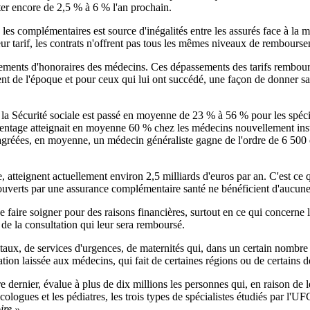
er encore de 2,5 % à 6 % l'an prochain.
les complémentaires est source d'inégalités entre les assurés face à la m
ur tarif, les contrats n'offrent pas tous les mêmes niveaux de rembours
sements d'honoraires des médecins. Ces dépassements des tarifs remboursé
ment de l'époque et pour ceux qui lui ont succédé, une façon de donner sa
 la Sécurité sociale est passé en moyenne de 23 % à 56 % pour les spéci
rcentage atteignait en moyenne 60 % chez les médecins nouvellement inst
 agréées, en moyenne, un médecin généraliste gagne de l'ordre de 6 50
 atteignent actuellement environ 2,5 milliards d'euros par an. C'est ce 
uverts par une assurance complémentaire santé ne bénéficient d'aucune
 faire soigner pour des raisons financières, surtout en ce qui concerne le
 de la consultation qui leur sera remboursé.
pitaux, de services d'urgences, de maternités qui, dans un certain nombre
allation laissée aux médecins, qui fait de certaines régions ou de certain
 dernier, évalue à plus de dix millions les personnes qui, en raison de 
écologues et les pédiatres, les trois types de spécialistes étudiés par l'UF
ire ».