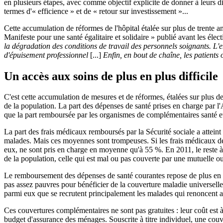
en plusieurs étapes, avec comme objectif explicite de donner à leurs d
termes d'« efficience » et de « retour sur investissement »...
Cette accumulation de réformes de l'hôpital étalée sur plus de trente 
Manifeste pour une santé égalitaire et solidaire » publié avant les éle
la dégradation des conditions de travail des personnels soignants. L'em
d'épuisement professionnel
[...]
Enfin, en bout de chaîne, les patients 
Un accès aux soins de plus en plus difficile
C'est cette accumulation de mesures et de réformes, étalées sur plus de
de la population. La part des dépenses de santé prises en charge par 
que la part remboursée par les organismes de complémentaires santé e
La part des frais médicaux remboursés par la Sécurité sociale a attei
malades. Mais ces moyennes sont trompeuses. Si les frais médicaux des m
eux, ne sont pris en charge en moyenne qu'à 55 %. En 2011, le reste à 
de la population, celle qui est mal ou pas couverte par une mutuelle o
Le remboursement des dépenses de santé courantes repose de plus en p
pas assez pauvres pour bénéficier de la couverture maladie universelle
parmi eux que se recrutent principalement les malades qui renoncent a
Ces couvertures complémentaires ne sont pas gratuites : leur coût est à 
budget d'assurance des ménages. Souscrite à titre individuel, une couv