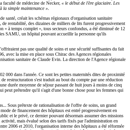
e la faculté de médecine de Necker,
«
le début de l'ère glaciaire. Les
t à la simple maintenance
»
.
de santé, créait les schémas régionaux d'organisation sanitaire
e rentabilité, des dizaines de milliers de lits furent progressivement
ation « à temps complet », tous secteurs confondus, a été diminué de 12
t les SAMU, un hôpital pouvant accueillir la personne qu'ils
offriraient pas une qualité de soins et une sécurité suffisantes du fait
996, avec la mise en place sous Chirac des Agences régionales
nisation sanitaire de Claude Evin. La direction de l'Agence régionale
 000 dans l'année. Ce sont les petites maternités dites de proximité
 de restructuration s'est traduit au bout du compte par une réduction
c une durée moyenne de séjour passant de huit jours à moins de cinq
 Qui peut prétendre qu'il s'agit d'une bonne chose pour les femmes qui
... Sous prétexte de rationalisation de l'offre de soins, un grand
au mode de financement des hôpitaux est entré progressivement en
e public et le privé, ce dernier pouvant désormais assumer des missions
ctivité, mais évalué selon des tarifs fixés par l'administration en
Entre 2006 et 2010, l'organisation interne des hôpitaux a été réformée