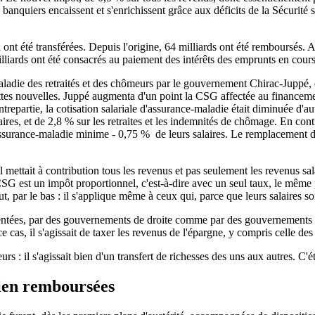
 banquiers encaissent et s'enrichissent grâce aux déficits de la Sécurité
ui ont été transférées. Depuis l'origine, 64 milliards ont été remboursés
milliards ont été consacrés au paiement des intérêts des emprunts en cours
ladie des retraités et des chômeurs par le gouvernement Chirac-Juppé, q
ettes nouvelles. Juppé augmenta d'un point la CSG affectée au financem
trepartie, la cotisation salariale d'assurance-maladie était diminuée d
res, et de 2,8 % sur les retraites et les indemnités de chômage. En contre
assurance-maladie minime - 0,75 % de leurs salaires. Le remplacement de 
 mettait à contribution tous les revenus et pas seulement les revenus sala
 CSG est un impôt proportionnel, c'est-à-dire avec un seul taux, le même 
, par le bas : il s'applique même à ceux qui, parce que leurs salaires so
mentées, par des gouvernements de droite comme par des gouvernements de
 cas, il s'agissait de taxer les revenus de l'épargne, y compris celle des 
rs : il s'agissait bien d'un transfert de richesses des uns aux autres. C'ét
bien remboursées