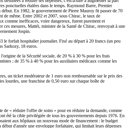
s destinées à réduire ses dépenses, c'est-à-dire à augmenter la part
ures ponctuelles étalées dans le temps. Raymond Barre, Premier
un début. En 1982, le gouvernement de Pierre Mauroy fit passer de 70
nt de même. Entre 2002 et 2007, sous Chirac, le taux de
x comme inefficaces, voire dangereux, furent purement et
er ces mesures, Mattéi, ministre de la Santé de Chirac, renvoyait à une
vernement Jospin.
e forfait hospitalier journalier. Fixé au départ à 20 francs (un peu
ous Sarkozy, 18 euros.
'origine de la Sécurité sociale, de 20 % à 30 % pour les frais
dentistes ; de 35 % à 40 % pour les auxiliaires médicaux comme les
tres, un ticket modérateur de 1 euro non remboursable sur le prix des
ales lourdes, une franchise de 0,50 euro sur chaque boîte de
xte de « réduire l'offre de soins » pour en réduire la demande, comme
nt été la cible privilégiée de tous les gouvernements depuis 1976. En
mposaient aux hôpitaux un nouveau mode de financement : le budget
n début d'année une enveloppe forfaitaire, qui limitait leurs dépenses