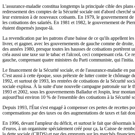
L'assurance-maladie constitua longtemps la principale cible des plans 
redressement des comptes de la Sécurité sociale ont d'abord cherché su
leur extension à de nouveaux cotisants. En 1979, le gouvernement de R
les cotisations des salariés. En 1981 et 1982, le gouvernement de Pierr
étaient dispensés jusque-là.
La revendication par les patrons d'une baisse de ce qu'ils appellent les 
livrer, et gagner, avec les gouvernements de gauche comme de droite, l
des années 1980, presque toutes les hausses de cotisations portèrent u
créa aussi une taxe sur le tabac et l'alcool, ceci compensant cela. Ce r
gauche, comprenant quatre ministres du Parti communiste, qui l'initia.
Le financement de la Sécurité sociale, et de l'assurance-maladie en parti
C'est aussi à cette époque, sous prétexte de lutter contre le chômage de
1992, et surtout de 1993, les rentrées de cotisations de la Sécurité s
sociale explosa. À la suite d'une nouvelle campagne patronale sur le th
1993 et 2002, sous les gouvernements Balladur et Jospin, leur montant a
aujourd'hui environ 10 % de l'ensemble des cotisations à la Sécurité s
Depuis 1993, l'État s'est engagé à compenser ces pertes de recettes pour 
compensations par des taxes ou des augmentations de taxes et fait don
En 1996, devant l'ampleur du déficit, et surtout le fait que désormais 
d'euros, à un organisme spécialement créé pour ça, la Caisse de rembo
la dette sociale (CRDS) et par des emprunts sur les marchés financiers.