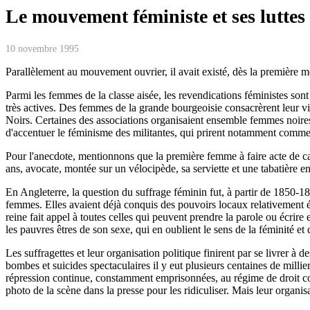
Le mouvement féministe et ses luttes
10 novembre 1995
Parallèlement au mouvement ouvrier, il avait existé, dès la première 
Parmi les femmes de la classe aisée, les revendications féministes son
très actives. Des femmes de la grande bourgeoisie consacrèrent leur vi
Noirs. Certaines des associations organisaient ensemble femmes noires 
d'accentuer le féminisme des militantes, qui prirent notamment comme s
Pour l'anecdote, mentionnons que la première femme à faire acte de ca
ans, avocate, montée sur un vélocipède, sa serviette et une tabatière
En Angleterre, la question du suffrage féminin fut, à partir de 1850-18
femmes. Elles avaient déjà conquis des pouvoirs locaux relativement éte
reine fait appel à toutes celles qui peuvent prendre la parole ou écrire
les pauvres êtres de son sexe, qui en oublient le sens de la féminité et 
Les suffragettes et leur organisation politique finirent par se livrer à
bombes et suicides spectaculaires il y eut plusieurs centaines de milli
répression continue, constamment emprisonnées, au régime de droit co
photo de la scène dans la presse pour les ridiculiser. Mais leur organisa