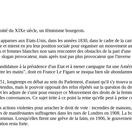
moitié du XIXe siècle, un féminisme bourgeois.
t apparues aux Etats-Unis, dans les années 1830, dans le cadre de la cam
e et mirent en jeu leur position sociale pour organiser un mouvement ant
et femmes blanches non sans rencontrer des obstacles de la part d'une g
logan provocateur, mais après tout pas plus provocateur que l'inverse :
ndidature à la présidence d'un Etat et à mener campagne fut une Améric
 entre les mains", dont en France Le Figaro se moqua bien sûr abondamm
51, longtemps en débat au sein du Parlement, d'autant qu'il s'y trouva un
ndus, mais le pouvoir opposait des refus répétés sur la question du droit
 et les adjure de s'unir pour enrayer ce Mouvement des droits de la femme
des convenances. Ce sujet irrite à ce point la reine qu'elle peut à peine c
 des actions violentes pour arracher le droit de vote : incendies de mais
ers de manifestantes suffragettes dans les rues de Londres en 1908. La bo
mmun. Lorsqu'elles firent une grève de la faim, en 1906, le gouverneme
tion resta forte.