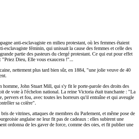
pagne anti-esclavagiste en milieu protestant, où les femmes étaient
i-esclavagiste féminin, qui unissait la cause des femmes et celle des
rande partie des pasteurs du clergé protestant. Ce qui eut pour effet
 "Priez Dieu, Elle vous exaucera !"...
aine, nettement plus tard bien sûr, en 1884, "une jolie veuve de 40
ent.
 homme, John Stuart Mill, qui s'y fit le porte-parole des droits des
 de vote à l'échelon national. La reine Victoria était tranchante : "La
, pervers et fou, avec toutes les horreurs qu'il entraîne et qui aveugle
ontrôler sa colère".
ons, bris de vitrines, attaques de membres du Parlement, et même pose de
urgeoisie anglaise ne leur fit pas de cadeaux : elles subirent une
nt ordonna de les gaver de force, comme des oies, et fit publier une