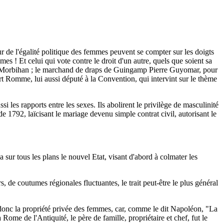
r de l'égalité politique des femmes peuvent se compter sur les doigts
s ! Et celui qui vote contre le droit d'un autre, quels que soient sa
é du Morbihan ; le marchand de draps de Guingamp Pierre Guyomar, pour
rt Romme, lui aussi député à la Convention, qui intervint sur le thème
i les rapports entre les sexes. Ils abolirent le privilège de masculinité
 de 1792, laïcisant le mariage devenu simple contrat civil, autorisant le
 sur tous les plans le nouvel Etat, visant d'abord à colmater les
 de coutumes régionales fluctuantes, le trait peut-être le plus général
s donc la propriété privée des femmes, car, comme le dit Napoléon, "La
e de l'Antiquité, le père de famille, propriétaire et chef, fut le