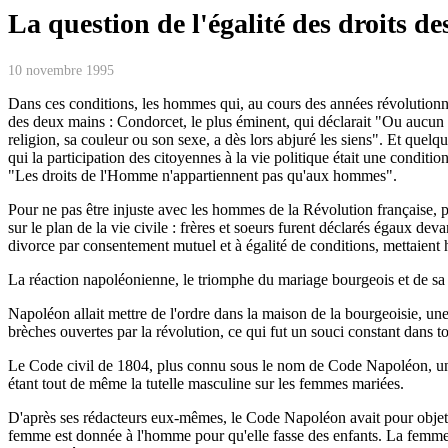
La question de l'égalité des droits d
10 novembre 1995
Dans ces conditions, les hommes qui, au cours des années révolutionnai
des deux mains : Condorcet, le plus éminent, qui déclarait "Ou aucun in
religion, sa couleur ou son sexe, a dès lors abjuré les siens". Et qu
qui la participation des citoyennes à la vie politique était une condi
"Les droits de l'Homme n'appartiennent pas qu'aux hommes".
Pour ne pas être injuste avec les hommes de la Révolution française, pour
sur le plan de la vie civile : frères et soeurs furent déclarés égaux dev
divorce par consentement mutuel et à égalité de conditions, mettaient h
La réaction napoléonienne, le triomphe du mariage bourgeois et de s
Napoléon allait mettre de l'ordre dans la maison de la bourgeoisie, une 
brèches ouvertes par la révolution, ce qui fut un souci constant dans t
Le Code civil de 1804, plus connu sous le nom de Code Napoléon, unifia
étant tout de même la tutelle masculine sur les femmes mariées.
D'après ses rédacteurs eux-mêmes, le Code Napoléon avait pour objet es
femme est donnée à l'homme pour qu'elle fasse des enfants. La femme e