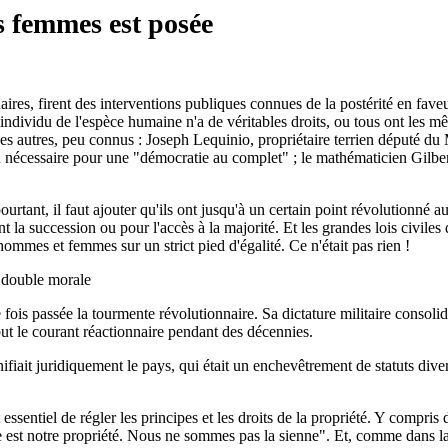
es femmes est posée
res, firent des interventions publiques connues de la postérité en faveu
dividu de l'espèce humaine n'a de véritables droits, ou tous ont les même
elques autres, peu connus : Joseph Lequinio, propriétaire terrien déput
tion nécessaire pour une "démocratie au complet" ; le mathématicien Gilbe
tant, il faut ajouter qu'ils ont jusqu'à un certain point révolutionné auss
ant la succession ou pour l'accès à la majorité. Et les grandes lois civiles
ommes et femmes sur un strict pied d'égalité. Ce n'était pas rien !
a double morale
fois passée la tourmente révolutionnaire. Sa dictature militaire consolida
out le courant réactionnaire pendant des décennies.
it juridiquement le pays, qui était un enchevêtrement de statuts divers,
sentiel de régler les principes et les droits de la propriété. Y compri
st notre propriété. Nous ne sommes pas la sienne". Et, comme dans la Rom