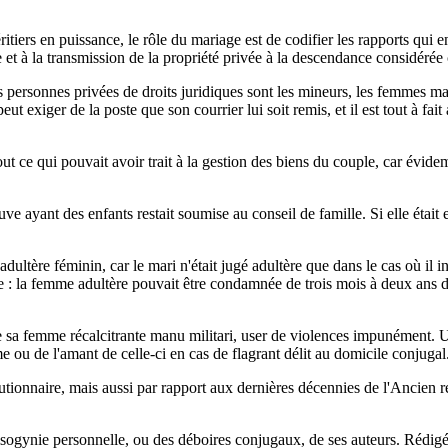
tiers en puissance, le rôle du mariage est de codifier les rapports qui en 
de et à la transmission de la propriété privée à la descendance considéré
 personnes privées de droits juridiques sont les mineurs, les femmes ma
ut exiger de la poste que son courrier lui soit remis, et il est tout à fait 
 ce qui pouvait avoir trait à la gestion des biens du couple, car évidem
euve ayant des enfants restait soumise au conseil de famille. Si elle é
ultère féminin, car le mari n'était jugé adultère que dans le cas où il i
e : la femme adultère pouvait être condamnée de trois mois à deux ans de
le sa femme récalcitrante manu militari, user de violences impunément.
e ou de l'amant de celle-ci en cas de flagrant délit au domicile conjugal
évolutionnaire, mais aussi par rapport aux dernières décennies de l'Anci
isogynie personnelle, ou des déboires conjugaux, de ses auteurs. Rédig