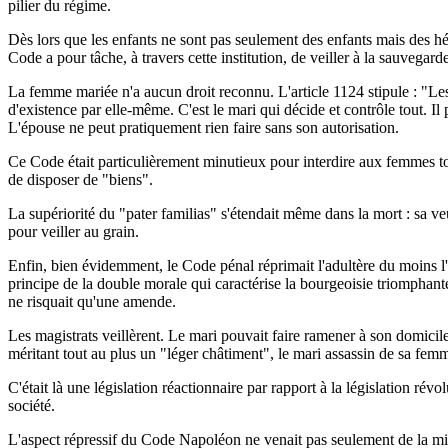
pilier du régime.
Dès lors que les enfants ne sont pas seulement des enfants mais des héri
Code a pour tâche, à travers cette institution, de veiller à la sauvegar
La femme mariée n'a aucun droit reconnu. L'article 1124 stipule : "Les
d'existence par elle-même. C'est le mari qui décide et contrôle tout. Il pe
L'épouse ne peut pratiquement rien faire sans son autorisation.
Ce Code était particulièrement minutieux pour interdire aux femmes tout
de disposer de "biens".
La supériorité du "pater familias" s'étendait même dans la mort : sa v
pour veiller au grain.
Enfin, bien évidemment, le Code pénal réprimait l'adultère du moins l'ad
principe de la double morale qui caractérise la bourgeoisie triomphant
ne risquait qu'une amende.
Les magistrats veillèrent. Le mari pouvait faire ramener à son domici
méritant tout au plus un "léger châtiment", le mari assassin de sa femm
C'était là une législation réactionnaire par rapport à la législation r
société.
L'aspect répressif du Code Napoléon ne venait pas seulement de la m