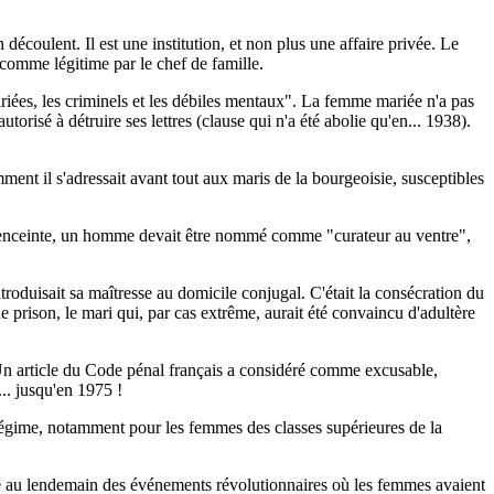
découlent. Il est une institution, et non plus une affaire privée. Le
e comme légitime par le chef de famille.
riées, les criminels et les débiles mentaux". La femme mariée n'a pas
autorisé à détruire ses lettres (clause qui n'a été abolie qu'en... 1938).
ment il s'adressait avant tout aux maris de la bourgeoisie, susceptibles
tait enceinte, un homme devait être nommé comme "curateur au ventre",
ntroduisait sa maîtresse au domicile conjugal. C'était la consécration du
 prison, le mari qui, par cas extrême, aurait été convaincu d'adultère
 Un article du Code pénal français a considéré comme excusable,
... jusqu'en 1975 !
en régime, notamment pour les femmes des classes supérieures de la
é au lendemain des événements révolutionnaires où les femmes avaient