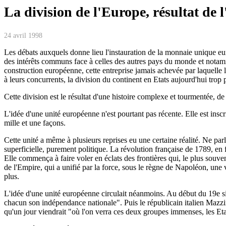
La division de l'Europe, résultat de l
24 avril 1998
Les débats auxquels donne lieu l'instauration de la monnaie unique euro
des intérêts communs face à celles des autres pays du monde et notammen
construction européenne, cette entreprise jamais achevée par laquelle
à leurs concurrents, la division du continent en Etats aujourd'hui trop p
Cette division est le résultat d'une histoire complexe et tourmentée, de
L'idée d'une unité européenne n'est pourtant pas récente. Elle est insc
mille et une façons.
Cette unité a même à plusieurs reprises eu une certaine réalité. Ne par
superficielle, purement politique. La révolution française de 1789, en 
Elle commença à faire voler en éclats des frontières qui, le plus souvent
de l'Empire, qui a unifié par la force, sous le règne de Napoléon, une v
plus.
L'idée d'une unité européenne circulait néanmoins. Au début du 19e siè
chacun son indépendance nationale". Puis le républicain italien Mazz
qu'un jour viendrait "où l'on verra ces deux groupes immenses, les Et