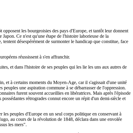
ôt opposent les bourgeoisies des pays d'Europe, et tantôt leur donnent
 Japon. Ce n'est qu'une étape de l'histoire laborieuse de la
e, tentent désespérément de surmonter le handicap que constitue, face
uropéens réussissent à s'en affranchir.
s, et dans l'histoire de ses peuples qui les lie les uns aux autres de
ain, et à certains moments du Moyen-Age, car il s'agissait d'une unité
s ses peuples une aspiration commune à se débarrasser de l'oppression.
ionnaires furent souvent accueillies en libératrices. Mais après l'épisode
ses possédantes rétrogrades connut encore un répit d'un demi-siècle et
er les peuples d'Europe en un seul corps politique en conservant à
ugo, au cours de la révolution de 1848, déclara dans une envolée
ssus les mers".