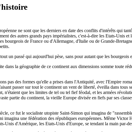
'histoire
péenne ne sont que les derniers en date des conflits d'intérêts qui tant
t des autres grands pays impérialistes, c'est-à-dire les Etats-Unis et le
 les bourgeois de France ou d'Allemagne, d'Italie ou de Grande-Bretagn
etits.
 tout un passé qui aujourd'hui pèse, sans pour autant que les bourgeois e
rite dans la géographie de ce continent aux dimensions somme toute réduite
lons pas des formes qu'elle a prises dans l'Antiquité, avec l'Empire rom
faisant passer sur tout le continent un vent de liberté, éveilla dans tou
, n'étaient que les limites de tel ou tel fief féodal, et les armées révolut
aste partie du continent, la vieille Europe divisée en fiefs par ses clas
cle, ce fut le socialiste utopiste Saint-Simon qui imagina de "rassembl
ini imagina une fédération des républiques européennes. Même Victor H
ats-Unis d'Amérique, les Etats-Unis d'Europe, se tendant la main par-de