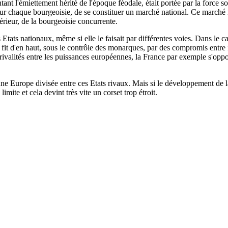
tant l'émiettement hérité de l'époque féodale, était portée par la force s
ur chaque bourgeoisie, de se constituer un marché national. Ce marché na
térieur, de la bourgeoisie concurrente.
ats nationaux, même si elle le faisait par différentes voies. Dans le cas
 fit d'en haut, sous le contrôle des monarques, par des compromis entre 
e rivalités entre les puissances européennes, la France par exemple s'opp
ne Europe divisée entre ces Etats rivaux. Mais si le développement de la 
limite et cela devint très vite un corset trop étroit.