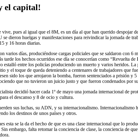
 el capital!
 vive, pues al igual que el 8M, es un día al que han querido despojar 
 se dieron huelgas y manifestaciones para reivindicar la jornada de tra
15 y 16 horas diarias.
 varios días, produciéndose cargas policiales que se saldaron con 6 mu
más tarde los hechos ocurridos ese día se conocerían como “Revuelta d
 estalló entre los policías produciendo un muerto y varios heridos. La 
tio y el toque de queda deteniendo a centenares de trabajadores que fue
iesen sido los que arrojaron la bomba, fueron sentenciados a prisión y 5
ociendo que no tuvieron un juicio justo y que fueron condenados por su
ialista decidió hacer cada 1º de mayo una jornada internacional de prot
para el descanso y 8 de ocio y cultura.
cuerden sus luchas, su ADN, y su internacionalismo. Internacionalismo h
endo los destinos de unos países y otros.
es esta se la da el hecho de que es una clase internacional que lo produ
 Sin embargo, falta retomar la conciencia de clase, la conciencia de que
adora.