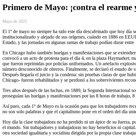
Primero de Mayo: ¡contra el rearme y
Mayo de 2025
El 1º de mayo no siempre ha sido este día descafeinado que hoy día se
institucionalizado y alejado de sus orígenes, cuándo en 1886 en EEUU
Estado, y las jornadas en algunas ramas de trabajo podían durar entre 
En Chicago hubo también huelgas y manifestaciones que se extendieron
convocó a un acto de protesta para el día 4, en la plaza Haymarket; 
que fueron reprimidas por policías uniformados. Un artefacto explosivo
número desconocido de obreros. Finalmente, se declaró el estado de si
Después llegaría el juicio y la condena: sin pruebas claras de que hub
Chicago- fueron rehabilitados y se perdonó a los sobrevivientes recon
Tres años después de las luchas, en 1889, la Segunda Internacional soc
proseguían las huelgas y manifestaciones por las 8 horas de trabajo, 8 
Así pues, cada 1º de Mayo es la ocasión para que los trabajadores re
no son solo palabras y que el capitalismo pone en el orden del día uni
Hoy día la clase trabajadora no ha perdido ni un ápice de su fuerza, pu
el mundo. Sin trabajadores y trabajadoras no hay beneficios ni capital.
otra sociedad igualitaria y socialista dirigida por la propia clase trabaj