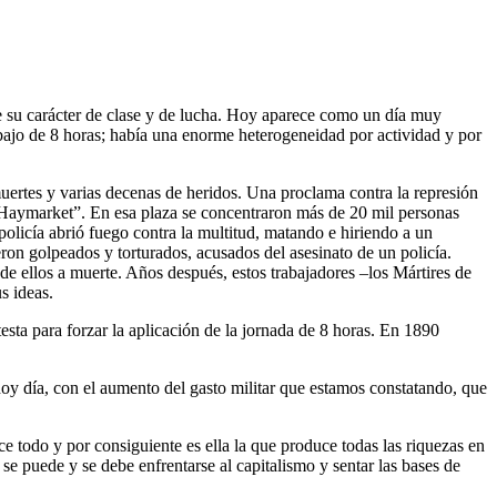
de su carácter de clase y de lucha. Hoy aparece como un día muy
bajo de 8 horas; había una enorme heterogeneidad por actividad y por
ertes y varias decenas de heridos. Una proclama contra la represión
e Haymarket”. En esa plaza se concentraron más de 20 mil personas
policía abrió fuego contra la multitud, matando e hiriendo a un
ron golpeados y torturados, acusados del asesinato de un policía.
 de ellos a muerte. Años después, estos trabajadores –los Mártires de
s ideas.
esta para forzar la aplicación de la jornada de 8 horas. En 1890
oy día, con el aumento del gasto militar que estamos constatando, que
ce todo y por consiguiente es ella la que produce todas las riquezas en
 se puede y se debe enfrentarse al capitalismo y sentar las bases de