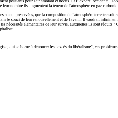
nt polluants pour l'air ambiant et nocifs. Et l'"expert" occidental, l'éco
nné leur nombre ils augmentent la teneur de l'atmosphère en gaz carboniq
les soient préservées, que la composition de l'atmosphère terrestre soit r
s dans le souci de leur renouvellement et de l'avenir. Il vaudrait infinim
 les nécessités élémentaires de leur survie, auxquelles ils sont réduits 
italiste.
te, qui se borne à dénoncer les "excès du libéralisme", ces problèmes so