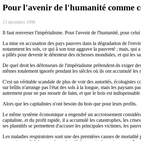
Pour l'avenir de l'humanité comme cel
13 décembre 1996
Il faut renverser l'impérialisme. Pour l'avenir de l'humanité, pour celui
La mise en accusation des pays pauvres dans la dégradation de l'enviro
notamment les sols, ce qui à son tour aggrave la pauvreté ; mais, qui a 
a pillés pour devenir le détenteur des richesses mondiales, et qui les s
De quel droit les défenseurs de l'impérialisme prétendent-ils exiger 
mêmes totalement ignorée pendant les siècles où ils ont accumulé les 
C'est un véritable scandale de plus de voir des autorités, écologistes c
sur brûlis n'arrange pas l'état des sols à la longue, mais les paysans pa
autrement pour ne pas mourir de faim, et que le bois est indispensable p
Alors que les capitalistes n'ont besoin du bois que pour leurs profits.
Le même système économique a engendré un accroissement considérable 
capitaliste, et du profit rapide, il a accumulé les catastrophes, les cri
ses plumitifs se permettent d'accuser les principales victimes, les pauv
Les maladies respiratoires sont une des premières causes de mortalité