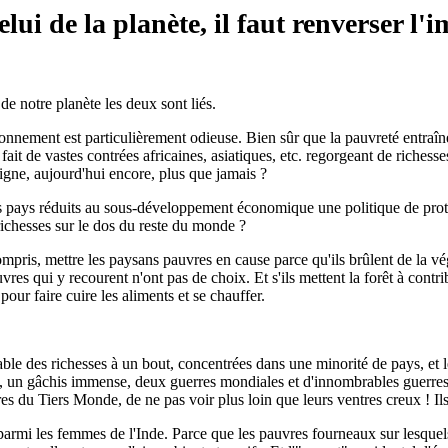
ui de la planète, il faut renverser l'
 de notre planète les deux sont liés.
nnement est particulièrement odieuse. Bien sûr que la pauvreté entraîne 
fait de vastes contrées africaines, asiatiques, etc. regorgeant de richess
aigne, aujourd'hui encore, plus que jamais ?
des pays réduits au sous-développement économique une politique de prot
richesses sur le dos du reste du monde ?
ompris, mettre les paysans pauvres en cause parce qu'ils brûlent de la vég
uvres qui y recourent n'ont pas de choix. Et s'ils mettent la forêt à contr
our faire cuire les aliments et se chauffer.
des richesses à un bout, concentrées dans une minorité de pays, et le
ses, un gâchis immense, deux guerres mondiales et d'innombrables guerres "lo
res du Tiers Monde, de ne pas voir plus loin que leurs ventres creux ! Ils
 parmi les femmes de l'Inde. Parce que les pauvres fourneaux sur lesque