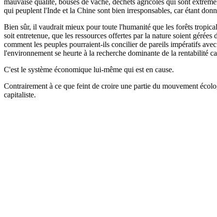
mauvaise qualité, bouses de vache, déchets agricoles qui sont extrêmeme
qui peuplent l'Inde et la Chine sont bien irresponsables, car étant do
Bien sûr, il vaudrait mieux pour toute l'humanité que les forêts tropica
soit entretenue, que les ressources offertes par la nature soient gérée
comment les peuples pourraient-ils concilier de pareils impératifs avec
l'environnement se heurte à la recherche dominante de la rentabilité cap
C'est le système économique lui-même qui est en cause.
Contrairement à ce que feint de croire une partie du mouvement écologis
capitaliste.