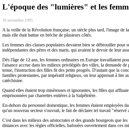
L'époque des "lumières" et les femm
10 novembre 1995
A la veille de la Révolution française, un siècle plus tard, l'image de
mais elle était battue en brèche de plusieurs côtés.
Les femmes des classes populaires devaient bien se débrouiller pour sub
indépendantes des pères et des maris, qui avaient le devoir de leur ass
Dès l'âge de 12 ans, les femmes ordinaires en Europe travaillaient pour
l'aisance accrue dans les milieux privilégiés des villes, la demande 
tenue, l'instruction des filles fit des petits progrès. D'autant que la c
familles protestantes, par impératif religieux, on leur apprenait à lire a
catéchisme.
Quand elles étaient trop miséreuses et ignorantes, les filles qui afflua
emprisonnées par charrettes entières à la Salpêtrière.
En-dehors du personnel domestique, les femmes étaient employées dans l
qu'un nouveau secteur s'ouvrait, le fait de déclarer tel travail "réserv
C'est dans les milieux des aristocrates et des grands bourgeois que les
distances avec les règles officielles, bafouées ouvertement dans ces mi