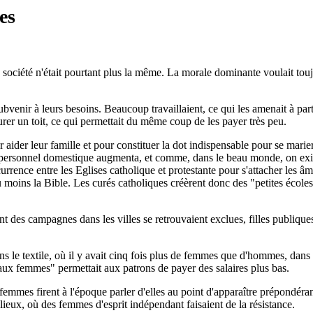
es
 la société n'était pourtant plus la même. La morale dominante voulait tou
venir à leurs besoins. Beaucoup travaillaient, ce qui les amenait à parti
urer un toit, ce qui permettait du même coup de les payer très peu.
 aider leur famille et pour constituer la dot indispensable pour se marie
de personnel domestique augmenta, et comme, dans le beau monde, on exig
oncurrence entre les Eglises catholique et protestante pour s'attacher les
u moins la Bible. Les curés catholiques créèrent donc des "petites écoles" 
ient des campagnes dans les villes se retrouvaient exclues, filles publiqu
e textile, où il y avait cinq fois plus de femmes que d'hommes, dans de
é aux femmes" permettait aux patrons de payer des salaires plus bas.
 femmes firent à l'époque parler d'elles au point d'apparaître prépondéra
lieux, où des femmes d'esprit indépendant faisaient de la résistance.