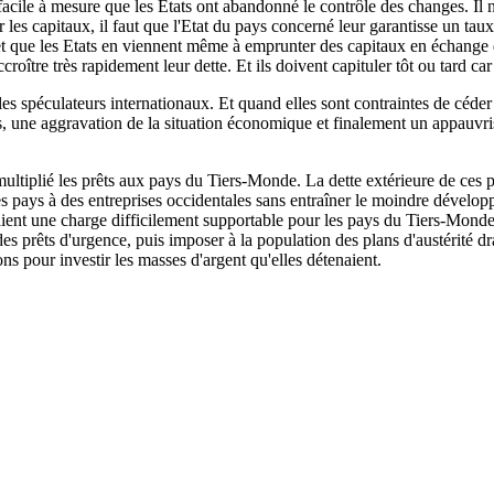
facile à mesure que les Etats ont abandonné le contrôle des changes. Il n
les capitaux, il faut que l'Etat du pays concerné leur garantisse un taux 
t que les Etats en viennent même à emprunter des capitaux en échange de
ccroître très rapidement leur dette. Et ils doivent capituler tôt ou tard car 
les spéculateurs internationaux. Et quand elles sont contraintes de céde
s, une aggravation de la situation économique et finalement un appauvri
ultiplié les prêts aux pays du Tiers-Monde. La dette extérieure de ces 
s pays à des entreprises occidentales sans entraîner le moindre développ
ent une charge difficilement supportable pour les pays du Tiers-Monde. 
des prêts d'urgence, puis imposer à la population des plans d'austérité dr
ons pour investir les masses d'argent qu'elles détenaient.