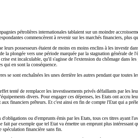
mpagnies pétrolières internationales tablaient sur un moindre accroissem
respondantes commencèrent à revenir sur les marchés financiers, plus q
que leurs possesseurs étaient de moins en moins enclins à les investir 
t de la plongée vers une période marquée par la stagnation générale de 
crise est incalculable, qu'il s'agisse de l'extension du chômage dans les
res qui en sont la conséquence.
res se sont enchaînées les unes derrière les autres pendant que toutes les
n effet tenté de remplacer les investissements privés défaillants par les 
équipements divers. Pour engager ces dépenses, les Etats ont accru le
rêt aux financiers prêteurs. Et c'est ainsi en fin de compte l'Etat qui a pré
'obligations ou d'emprunts émis par les Etats, tous ces titres ayant l'av
 le fait par exemple que tel Etat va émettre un emprunt plus intéressant q
e spéculation financière sans fin.