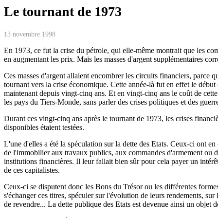
Le tournant de 1973
13 novembre 1998
En 1973, ce fut la crise du pétrole, qui elle-même montrait que les co
en augmentant les prix. Mais les masses d'argent supplémentaires cor
Ces masses d'argent allaient encombrer les circuits financiers, parce 
tournant vers la crise économique. Cette année-là fut en effet le débu
maintenant depuis vingt-cinq ans. Et en vingt-cinq ans le coût de cette 
les pays du Tiers-Monde, sans parler des crises politiques et des guer
Durant ces vingt-cinq ans après le tournant de 1973, les crises financiè
disponibles étaient testées.
L'une d'elles a été la spéculation sur la dette des Etats. Ceux-ci ont e
de l'immobilier aux travaux publics, aux commandes d'armement ou d'
institutions financières. Il leur fallait bien sûr pour cela payer un inté
de ces capitalistes.
Ceux-ci se disputent donc les Bons du Trésor ou les différentes formes d
s'échanger ces titres, spéculer sur l'évolution de leurs rendements, sur
de revendre... La dette publique des Etats est devenue ainsi un objet d