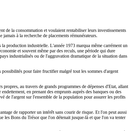
ent de la consommation et voulaient rentabiliser leurs investissements
ue jamais à la recherche de placements rémunérateurs.
dans la production industrielle. L'année 1973 marqua même carrément un
l'économie et souvent même par des reculs, une période qui dure
 pays industrialisés ou de l'aggravation dramatique de la situation dans
 possibilités pour faire fructifier malgré tout les sommes d'argent
leurs propres, au travers de grands programmes de dépenses d'Etat, allant
ur endettement, en prenant des emprunts auprès des banques ou des
levé de l'argent sur l'ensemble de la population pour assurer les profits
antage de rapporter un intérêt sans courir de risque. Et l'on peut aussi
ue les Bons du Trésor que l'on détenait jusque-là et que l'on va tenter